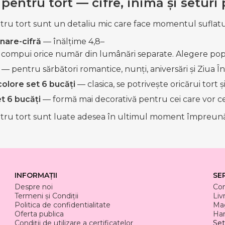
entru tort — cifre, inimă și seturi
ru tort sunt un detaliu mic care face momentul suflatul
are-cifră
— înălțime 4,8–
, compui orice număr din lumânări separate. Alegere popula
— pentru sărbători romantice, nunți, aniversări și Ziua În
colore set 6 bucăți
— clasica, se potrivește oricărui tort și
et 6 bucăți
— formă mai decorativă pentru cei care vor c
ru tort sunt luate adesea în ultimul moment împreună 
INFORMAȚII
SE
Despre noi
Co
Termeni și Condiții
Liv
Politica de confidentialitate
Mag
Oferta publica
Har
Condiții de utilizare a certificatelor
Set