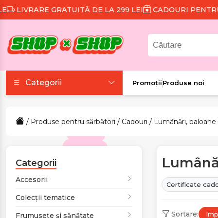
IVRARE GRATUITĂ DE LA 299 LEI
CADOURI PENTRU FI
Categorii
Promoții
Produse noi
Accesorii
/
Produse pentru sărbători
/
Cadouri
/ Lumânări, baloane
Colecții tematice
Lumânăr
Frumusețe și sănătate
Categorii
Accesorii
Certificate cad
Îmbrăcăminte și
Colecții tematice
încălțăminte
Sortare:
Impl
Frumusețe și sănătate