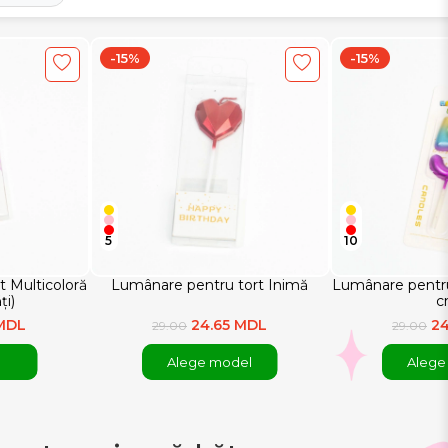
-15%
-15%
5
10
 Multicoloră
Lumânare pentru tort Inimă
Lumânare pentru 
ți)
c
 MDL
24.65 MDL
24
29.00
29.00
Alege model
Alege