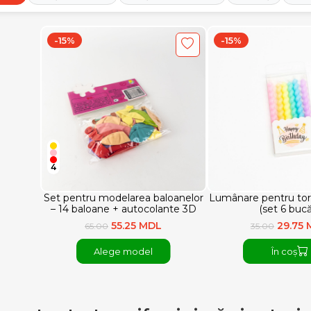
-15%
-15%
4
Set pentru modelarea baloanelor
Lumânare pentru tort
– 14 baloane + autocolante 3D
(set 6 bucă
55.25 MDL
29.75
65.00
35.00
Alege model
În coș