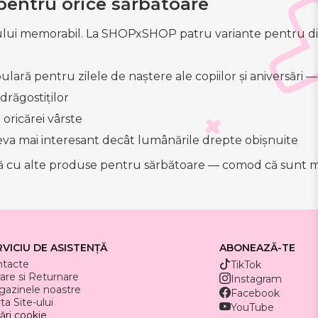
 pentru orice sărbătoare
ui memorabil. La SHOPxSHOP patru variante pentru difer
ră pentru zilele de naștere ale copiilor și aniversări — s
drăgostiților
 oricărei vârste
eva mai interesant decât lumânările drepte obișnuite
cu alte produse pentru sărbătoare — comod că sunt mere
RVICIU DE ASISTENȚĂ
ABONEAZĂ-TE
ntacte
TikTok
rare si Returnare
Instagram
azinele noastre
Facebook
ta Site-ului
YouTube
ări cookie