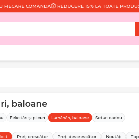
ECARE COMANDĂ
REDUCERE 15% LA TOATE PRODUSELE
i, baloane
ou
Felicitări și plicuri
Lumânări, baloane
Seturi cadou
icit
Preț: crescător
Preț: descrescător
Noutăți
Top