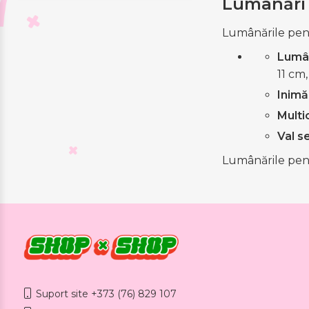
Lumânări p
Lumânările pent
Lumân
11 cm
Inimă
Multi
Val s
Lumânările pent
Suport site +373 (76) 829 107