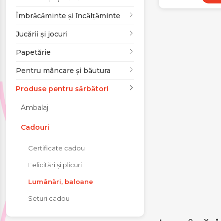
Jucării și jocuri
Îmbrăcăminte și încălțăminte
Jucării și jocuri
Papetărie
Papetărie
Pentru mâncare și
Pentru mâncare și băutura
băutura
Produse pentru sărbători
Ambalaj
Produse pentru
sărbători
Cadouri
Certificate cadou
Felicitări și plicuri
Lumânări, baloane
Seturi cadou