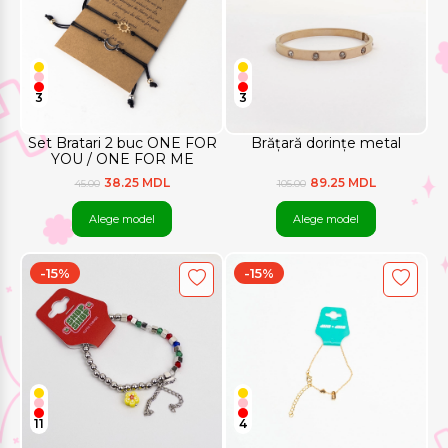
3
3
Set Bratari 2 buc ONE FOR
Brățară dorințe metal
YOU / ONE FOR ME
38.25 MDL
89.25 MDL
45.00
105.00
Alege model
Alege model
-15%
-15%
11
4