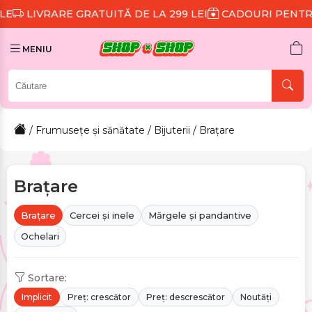
GRATUITĂ DE LA 299 LEI
CADOURI PENTRU FIECARE C
MENIU
/
Frumusețe și sănătate
/
Bijuterii
/ Brațare
Brațare
Brațare
Cercei și inele
Mărgele și pandantive
Ochelari
Sortare:
Implicit
Preț: crescător
Preț: descrescător
Noutăți