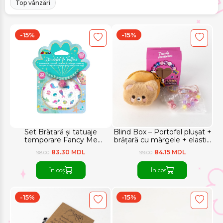
Top vânzări
-15%
-15%
Set Brățară și tatuaje
Blind Box – Portofel plușat +
temporare Fancy Me
brățară cu mărgele + elastic
AVENIR
de păr
83.30 MDL
84.15 MDL
98.00
99.00
În coș
În coș
-15%
-15%