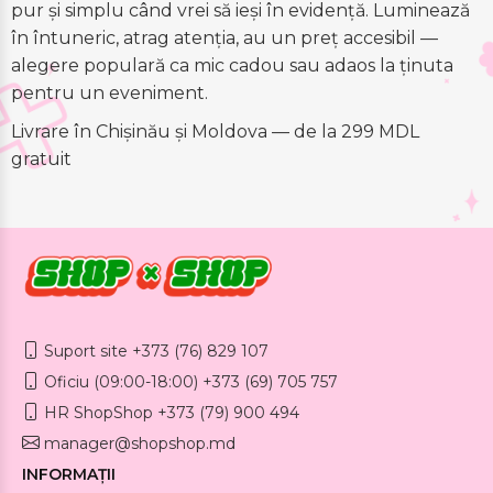
pur și simplu când vrei să ieși în evidență. Luminează
în întuneric, atrag atenția, au un preț accesibil —
alegere populară ca mic cadou sau adaos la ținuta
pentru un eveniment.
Livrare în Chișinău și Moldova — de la 299 MDL
gratuit
Suport site +373 (76) 829 107
Oficiu (09:00-18:00) +373 (69) 705 757
HR ShopShop +373 (79) 900 494
manager@shopshop.md
INFORMAȚII