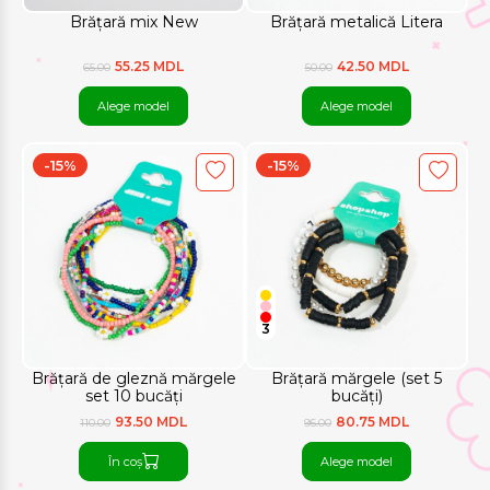
Brățară mix New
Brățară metalică Litera
55.25 MDL
42.50 MDL
65.00
50.00
Alege model
Alege model
-15%
-15%
3
Brățară de gleznă mărgele
Brățară mărgele (set 5
set 10 bucăți
bucăți)
93.50 MDL
80.75 MDL
110.00
95.00
În coș
Alege model