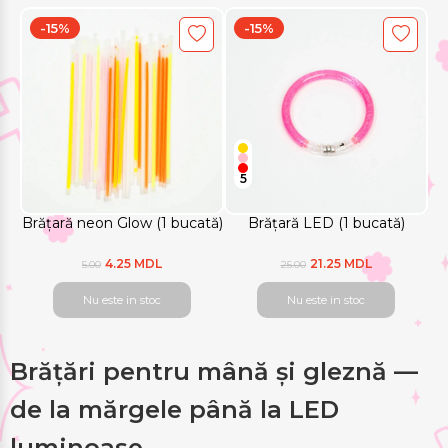
-15%
-15%
5
Brățară neon Glow (1 bucată)
Brățară LED (1 bucată)
4.25 MDL
21.25 MDL
5.00
25.00
Nu este in stoc
Nu este in stoc
Brățări pentru mână și gleznă —
de la mărgele până la LED
luminoase