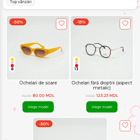
Top vânzări
-50%
-15%
8
13
Ochelari de soare
Ochelari fără dioptrii (aspect
metalic)
80.00 MDL
123.25 MDL
160.00
145.00
Alege model
Alege model
-50%