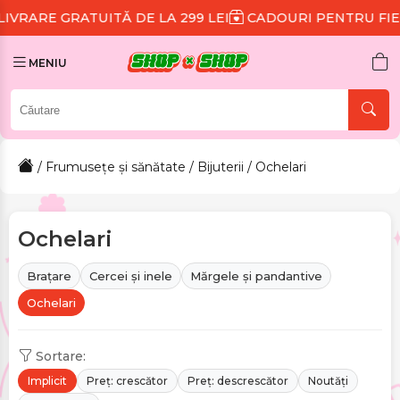
UITĂ DE LA 299 LEI
CADOURI PENTRU FIECARE COMA
MENIU
/
Frumusețe și sănătate
/
Bijuterii
/ Ochelari
Ochelari
Brațare
Cercei și inele
Mărgele și pandantive
Ochelari
Sortare:
Implicit
Preț: crescător
Preț: descrescător
Noutăți