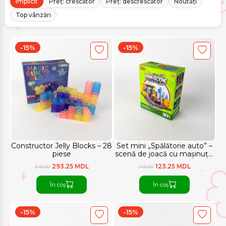
Implicit
Preț: crescător
Preț: descrescător
Noutăți
Top vânzări
-15%
-15%
Constructor Jelly Blocks – 28
Set mini „Spălătorie auto” –
piese
scenă de joacă cu mașinuță,
20,3 × 8,3 cm
293.25 MDL
123.25 MDL
345.00
145.00
În coș
În coș
-15%
-15%