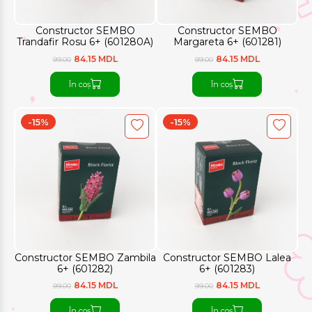
Constructor SEMBO
Constructor SEMBO
Trandafir Rosu 6+ (601280A)
Margareta 6+ (601281)
84.15 MDL
84.15 MDL
99.00
99.00
În coș
În coș
-15%
-15%
Constructor SEMBO Zambila
Constructor SEMBO Lalea
6+ (601282)
6+ (601283)
84.15 MDL
84.15 MDL
99.00
99.00
În coș
În coș