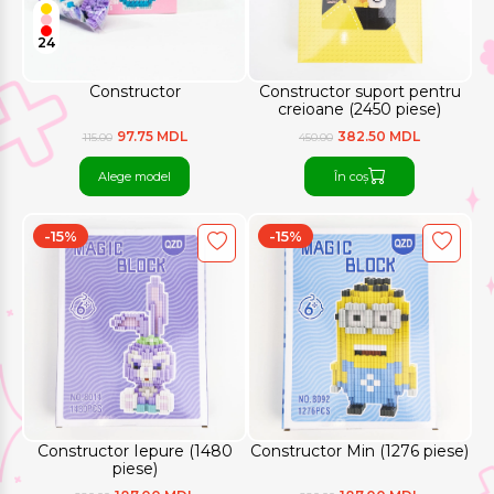
24
Constructor
Constructor suport pentru
creioane (2450 piese)
97.75 MDL
382.50 MDL
115.00
450.00
Alege model
În coș
-15%
-15%
Constructor Iepure (1480
Constructor Min (1276 piese)
piese)