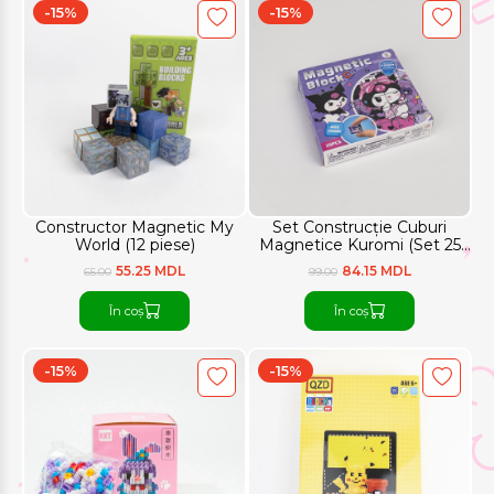
-15%
-15%
Constructor Magnetic My
Set Construcție Cuburi
World (12 piese)
Magnetice Kuromi (Set 25
bucăți) 10,4x10,4 cm
55.25 MDL
84.15 MDL
65.00
99.00
În coș
În coș
-15%
-15%