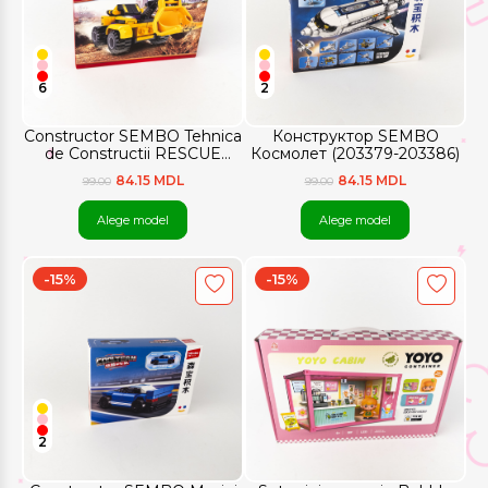
6
2
Constructor SEMBO Tehnica
Конструктор SEMBO
de Constructii RESCUE
Космолет (203379-203386)
TEAM 6+ (720963–720968)
84.15 MDL
84.15 MDL
99.00
99.00
Alege model
Alege model
-15%
-15%
2