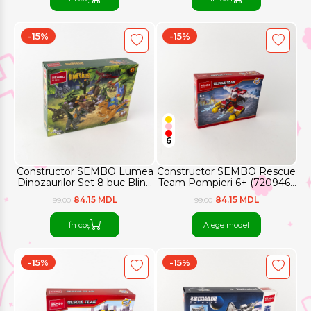
-15%
-15%
6
Constructor SEMBO Lumea
Constructor SEMBO Rescue
Dinozaurilor Set 8 buc Blind
Team Pompieri 6+ (720946–
Box (205103)
720949)
84.15 MDL
84.15 MDL
99.00
99.00
În coș
Alege model
-15%
-15%