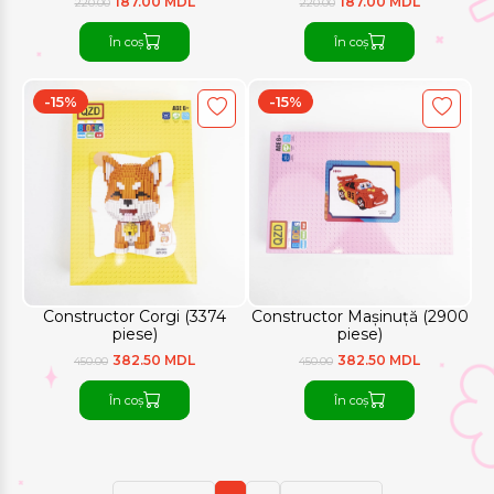
187.00 MDL
187.00 MDL
220.00
220.00
În coș
În coș
-15%
-15%
Constructor Corgi (3374
Constructor Mașinuță (2900
piese)
piese)
382.50 MDL
382.50 MDL
450.00
450.00
În coș
În coș