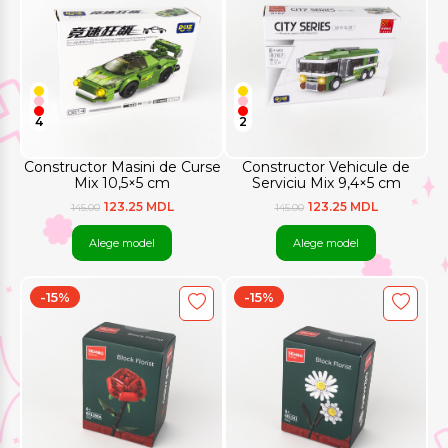
4
2
Constructor Masini de Curse
Constructor Vehicule de
Mix 10,5×5 cm
Serviciu Mix 9,4×5 cm
123.25 MDL
123.25 MDL
145.00
145.00
Alege model
Alege model
-15%
-15%