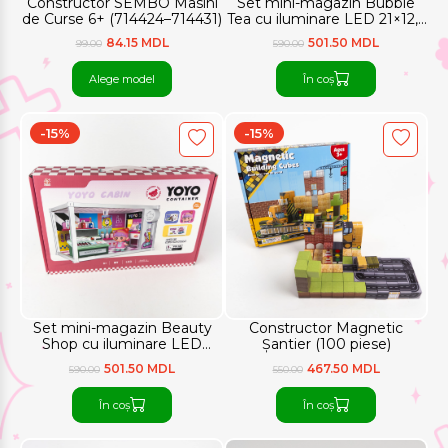
Constructor SEMBO Masini
Set mini-magazin Bubble
de Curse 6+ (714424–714431)
Tea cu iluminare LED 21×12,5
cm
84.15 MDL
501.50 MDL
99.00
590.00
Alege model
În coș
-15%
-15%
Set mini-magazin Beauty
Constructor Magnetic
Shop cu iluminare LED
Șantier (100 piese)
21×12,5 cm
501.50 MDL
467.50 MDL
590.00
550.00
În coș
În coș