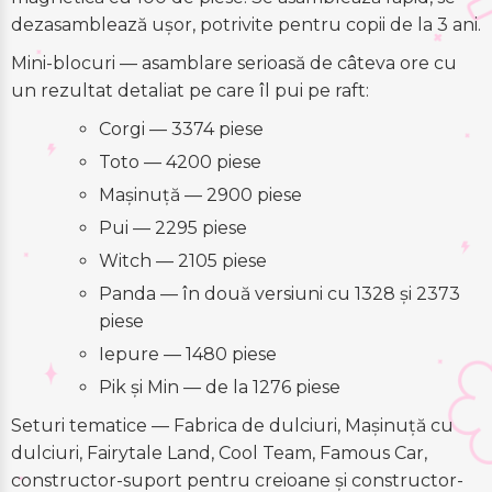
dezasamblează ușor, potrivite pentru copii de la 3 ani.
Mini-blocuri — asamblare serioasă de câteva ore cu
un rezultat detaliat pe care îl pui pe raft:
Corgi — 3374 piese
Toto — 4200 piese
Mașinuță — 2900 piese
Pui — 2295 piese
Witch — 2105 piese
Panda — în două versiuni cu 1328 și 2373
piese
Iepure — 1480 piese
Pik și Min — de la 1276 piese
Seturi tematice — Fabrica de dulciuri, Mașinuță cu
dulciuri, Fairytale Land, Cool Team, Famous Car,
constructor-suport pentru creioane și constructor-