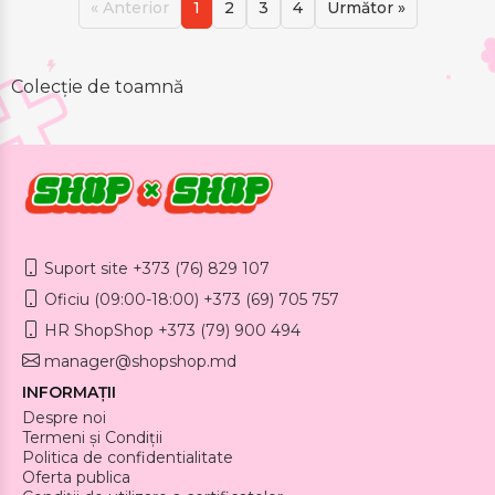
« Anterior
1
2
3
4
Următor »
Colecție de toamnă
Suport site +373 (76) 829 107
Oficiu (09:00-18:00) +373 (69) 705 757
HR ShopShop +373 (79) 900 494
manager@shopshop.md
INFORMAȚII
Despre noi
Termeni și Condiții
Politica de confidentialitate
Oferta publica