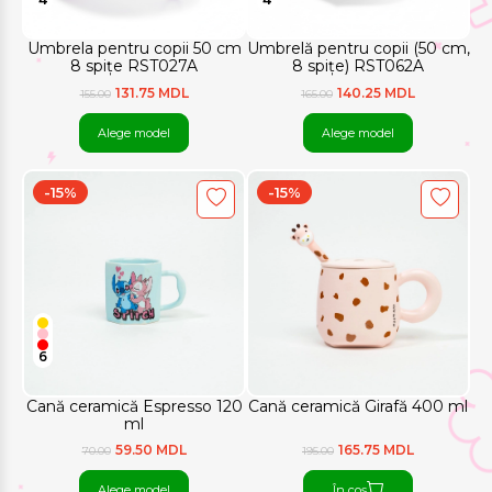
Umbrela pentru copii 50 cm
Umbrelă pentru copii (50 cm,
8 spițe RST027A
8 spițe) RST062A
131.75 MDL
140.25 MDL
155.00
165.00
Alege model
Alege model
-15%
-15%
6
Cană ceramică Espresso 120
Cană ceramică Girafă 400 ml
ml
59.50 MDL
165.75 MDL
70.00
195.00
Alege model
În coș