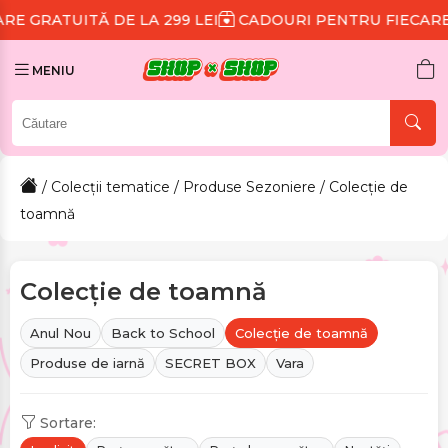
 LA 299 LEI
CADOURI PENTRU FIECARE COMANDĂ
RE
MENIU
/
Colecții tematice
/
Produse Sezoniere
/ Colecție de
toamnă
Colecție de toamnă
Anul Nou
Back to School
Colecție de toamnă
Produse de iarnă
SECRET BOX
Vara
Sortare: