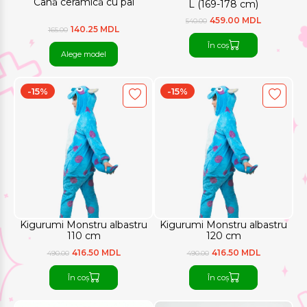
Cană ceramică cu pai
L (169-178 cm)
459.00 MDL
540.00
140.25 MDL
165.00
În coș
Alege model
-15%
-15%
Kigurumi Monstru albastru
Kigurumi Monstru albastru
110 cm
120 cm
416.50 MDL
416.50 MDL
490.00
490.00
În coș
În coș