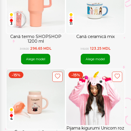
3
11
Cană termo SHOPSHOP
Cană ceramică mix
1200 ml
296.65 MDL
123.25 MDL
349.00
145.00
Alege model
Alege model
-15%
-15%
4
Pijama kigurumi Unicorn roz