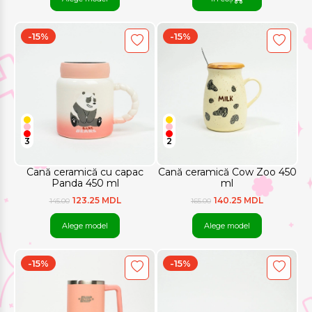
-15%
-15%
3
2
Cană ceramică cu capac
Cană ceramică Cow Zoo 450
Panda 450 ml
ml
123.25 MDL
140.25 MDL
145.00
165.00
Alege model
Alege model
-15%
-15%