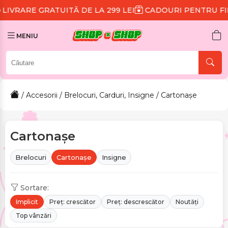
ITĂ DE LA 299 LEI
CADOURI PENTRU FIECARE COMAN
MENIU
/
Accesorii
/
Brelocuri, Carduri, Insigne
/ Cartonașe
Cartonașe
Brelocuri
Cartonașe
Insigne
Sortare:
Implicit
Preț: crescător
Preț: descrescător
Noutăți
Top vânzări