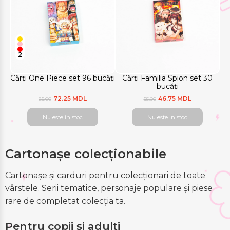
2
Cărți One Piece set 96 bucăți
Cărți Familia Spion set 30
bucăți
72.25 MDL
46.75 MDL
85.00
55.00
Nu este in stoc
Nu este in stoc
Cartonașe colecționabile
Cartonașe și carduri pentru colecționari de toate
vârstele. Serii tematice, personaje populare și piese
rare de completat colecția ta.
Pentru copii și adulți