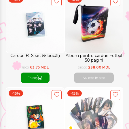
Carduri BTS set 55 bucăți
Album pentru carduri Fotbal
50 pagini
63.75 MDL
238.00 MDL
75.00
280.00
În coș
Nu este in stoc
-15%
-15%