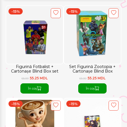
-15%
-15%
Figurină Fotbalist +
Set Figurină Zootopia +
Cartonașe Blind Box set
Cartonașe Blind Box
55.25 MDL
55.25 MDL
65.00
65.00
În coș
În coș
-15%
-15%