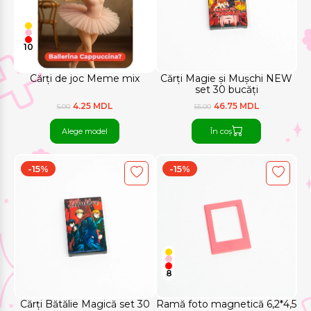
10
Cărți de joc Meme mix
Cărți Magie și Mușchi NEW
set 30 bucăți
4.25 MDL
46.75 MDL
5.00
55.00
Alege model
În coș
-15%
-15%
8
Cărți Bătălie Magică set 30
Ramă foto magnetică 6,2*4,5