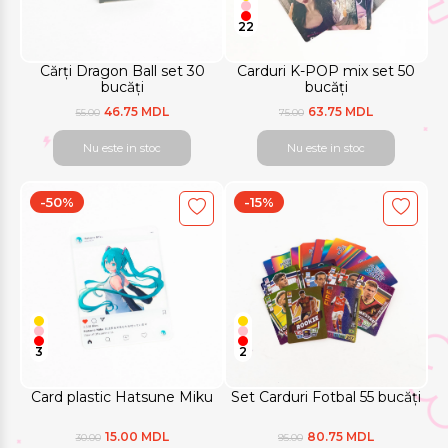
22
Cărți Dragon Ball set 30
Carduri K-POP mix set 50
bucăți
bucăți
46.75 MDL
63.75 MDL
55.00
75.00
Nu este in stoc
Nu este in stoc
-50%
-15%
3
2
Card plastic Hatsune Miku
Set Carduri Fotbal 55 bucăți
15.00 MDL
80.75 MDL
30.00
95.00