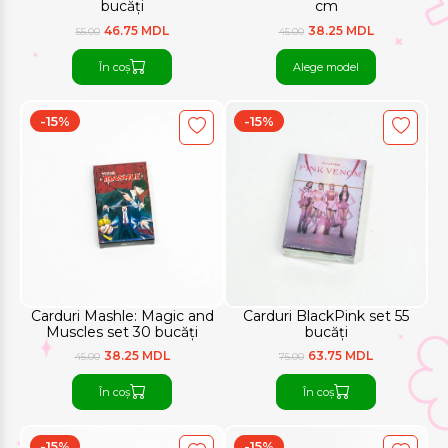
bucăți
cm
46.75 MDL
38.25 MDL
55.00
45.00
În coș
Alege model
-15%
-15%
Carduri Mashle: Magic and
Carduri BlackPink set 55
Muscles set 30 bucăți
bucăți
38.25 MDL
63.75 MDL
45.00
75.00
În coș
În coș
-15%
-15%