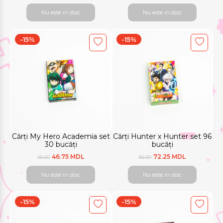
Nu este in stoc
Nu este in stoc
-15%
-15%
Cărți My Hero Academia set
Cărți Hunter x Hunter set 96
30 bucăți
bucăți
46.75 MDL
72.25 MDL
55.00
85.00
Nu este in stoc
Nu este in stoc
-15%
-15%