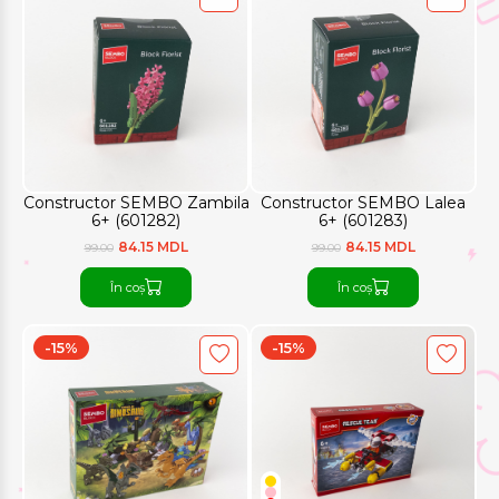
Constructor SEMBO Zambila
Constructor SEMBO Lalea
6+ (601282)
6+ (601283)
84.15 MDL
84.15 MDL
99.00
99.00
În coș
În coș
-15%
-15%