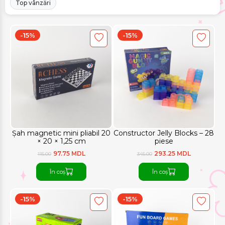
Top vânzări
-15%
-15%
Șah magnetic mini pliabil 20
Constructor Jelly Blocks – 28
× 20 × 1,25 cm
piese
97.75 MDL
293.25 MDL
115.00
345.00
În coș
În coș
-15%
-15%