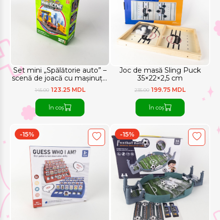
Set mini „Spălătorie auto” –
Joc de masă Sling Puck
scenă de joacă cu mașinuță,
35×22×2,5 cm
20,3 × 8,3 cm
123.25 MDL
199.75 MDL
145.00
235.00
În coș
În coș
-15%
-15%