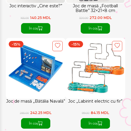
Joc interactiv „Cine este?”
Joc de masă „Football
Battle” 32×21×8 cm
140.25 MDL
272.00 MDL
165.00
320.00
În coș
În coș
-15%
-15%
Joc de masă „Bătălia Navală”
Joc „Labirint electric cu fir”
242.25 MDL
84.15 MDL
285.00
99.00
În coș
În coș