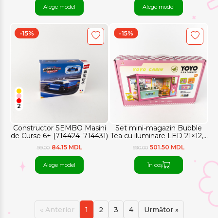
Alege model
Alege model
-15%
-15%
2
Constructor SEMBO Masini
Set mini-magazin Bubble
de Curse 6+ (714424–714431)
Tea cu iluminare LED 21×12,5
cm
84.15 MDL
501.50 MDL
99.00
590.00
Alege model
În coș
« Anterior
1
2
3
4
Următor »