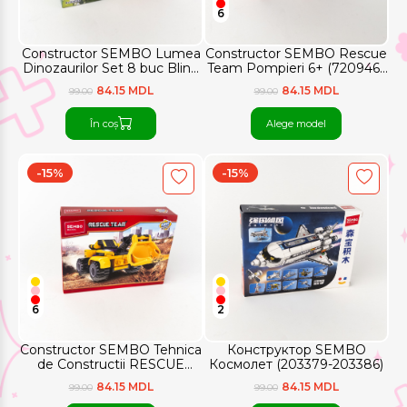
6
Constructor SEMBO Lumea
Constructor SEMBO Rescue
Dinozaurilor Set 8 buc Blind
Team Pompieri 6+ (720946–
Box (205103)
720949)
84.15 MDL
84.15 MDL
99.00
99.00
În coș
Alege model
-15%
-15%
6
2
Constructor SEMBO Tehnica
Конструктор SEMBO
de Constructii RESCUE
Космолет (203379-203386)
TEAM 6+ (720963–720968)
84.15 MDL
84.15 MDL
99.00
99.00