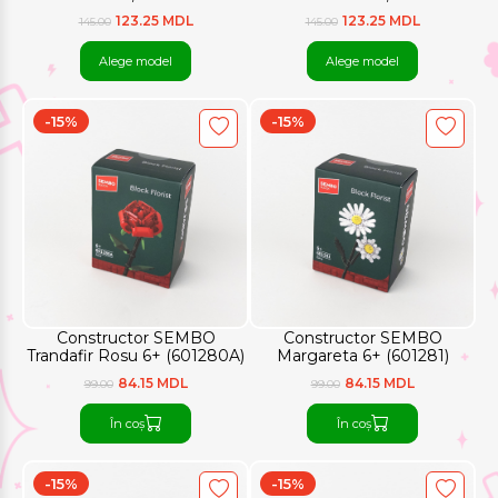
123.25 MDL
123.25 MDL
145.00
145.00
Alege model
Alege model
-15%
-15%
Constructor SEMBO
Constructor SEMBO
Trandafir Rosu 6+ (601280A)
Margareta 6+ (601281)
84.15 MDL
84.15 MDL
99.00
99.00
În coș
În coș
-15%
-15%