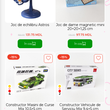
Joc de echilibru Astros
Joc de dame magnetic mini
20×20×1,25 cm
131.75 MDL
97.75 MDL
155.00
115.00
În coș
În coș
-15%
-15%
4
2
Constructor Masini de Curse
Constructor Vehicule de
Mix 10,5×5 cm
Serviciu Mix 9,4×5 cm