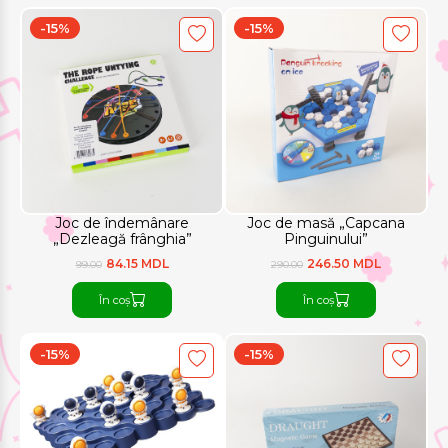
-15%
-15%
Joc de îndemânare
Joc de masă „Capcana
„Dezleagă frânghia”
Pinguinului”
84.15 MDL
246.50 MDL
99.00
290.00
În coș
În coș
-15%
-15%