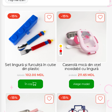
-15%
-15%
11
Set lingură și furculiță în cutie
Caserolă mică din oțel
din plastic
inoxidabil cu lingură
102.00 MDL
211.65 MDL
120.00
249.00
În coș
Alege model
-15%
-15%