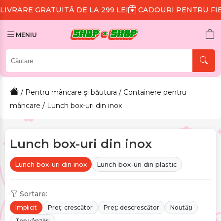
UITĂ DE LA 299 LEI
CADOURI PENTRU FIECARE COMA
MENIU
/
Pentru mâncare și băutura
/
Containere pentru
mâncare
/ Lunch box-uri din inox
Lunch box-uri din inox
Lunch box-uri din inox
Lunch box-uri din plastic
Sortare:
Implicit
Preț: crescător
Preț: descrescător
Noutăți
Top vânzări