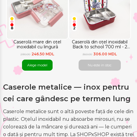
8
2
Caserolă mare din oțel
Caserolă din oțel inoxidabil
inoxidabil cu lingură
Back to school 700 ml - 2
compartimente+lingură
246.50 MDL
306.00 MDL
290.00
360.00
Alege model
Nu este in stoc
Caserole metalice — inox pentru
cei care gândesc pe termen lung
Caserole metalice sunt o altă poveste față de cele din
plastic. Oțelul inoxidabil nu absoarbe mirosuri, nu se
colorează de la mâncare și durează ani — le cumperi
o dată și pentru mult timp. La SHOPxSHOP există trei