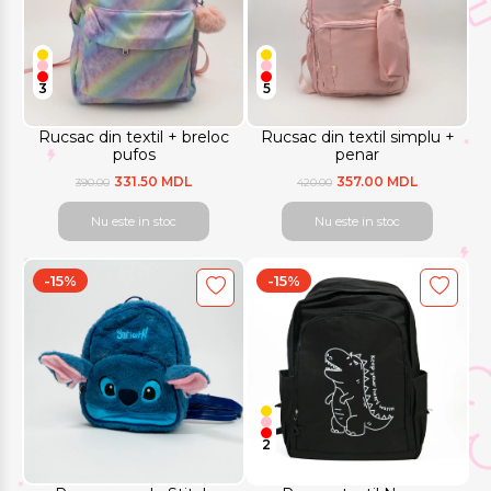
3
5
Rucsac din textil + breloc
Rucsac din textil simplu +
pufos
penar
331.50 MDL
357.00 MDL
390.00
420.00
Nu este in stoc
Nu este in stoc
-15%
-15%
2