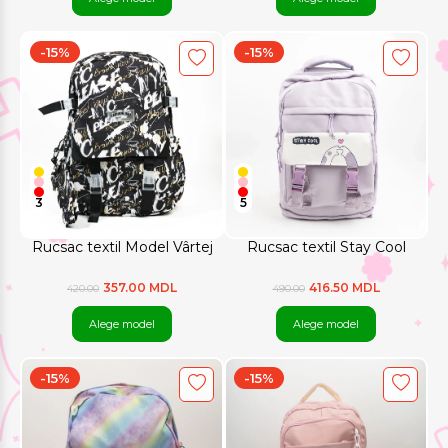
-15%
-15%
3
5
Rucsac textil Model Vârtej
Rucsac textil Stay Cool
357.00 MDL
416.50 MDL
420.00
490.00
Alege model
Alege model
-15%
-15%