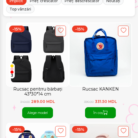
Implicit
Preț: crescător
Preț: descrescător
Noutăți
Top vânzări
-15%
-15%
3
Rucsac pentrru bărbați
Rucsac KANKEN
43*30*14 cm
289.00 MDL
331.50 MDL
340.00
390.00
Alege model
În coș
-15%
-15%