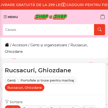
 DE LA 299 LEI
CADOURI PENTRU FIECARE COMANDĂ
MENIU
/
Accesorii
/
Genți și organizatoare
/ Rucsacuri,
Ghiozdane
Rucsacuri, Ghiozdane
Genți
Portofele și truse pentru machiaj
Rucsacuri, Ghiozdane
Sortare: