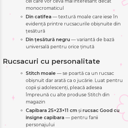
cei care vor ceva mai interesant decât
monocromaticul
Din catifea
— textură moale care iese în
evidență printre rucsacurile obișnuite din
țesătură
Din țesătură negru
— variantă de bază
universală pentru orice ținută
Rucsacuri cu personalitate
Stitch moale
— se poartă ca un rucsac
obișnuit dar arată ca o jucărie. Luat pentru
copii și adolescenți, pleacă adesea
împreună cu alte produse Stitch din
magazin
Capibara 25×23×11 cm
și
rucsac Good cu
insigne capibara
— pentru fanii
personajului