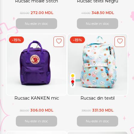
Rucsac moale Stitch
Rucsac textil Negru
272.00 MDL
348.50 MDL
320.00
410.00
Nu este in stoc
Nu este in stoc
-15%
-15%
7
Rucsac KANKEN mic
Rucsac din textil
306.00 MDL
331.50 MDL
360.00
390.00
Nu este in stoc
Nu este in stoc