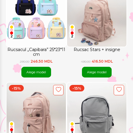
2
2
Rucsacul „Capibara” 25*23*11
Rucsac Stars + insigne
cm
246.50 MDL
416.50 MDL
290.00
490.00
Alege model
Alege model
-15%
-15%
3
3