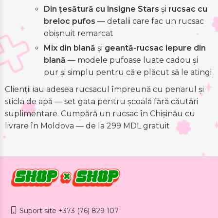
Din țesătură cu insigne Stars
și
rucsac cu
breloc pufos
— detalii care fac un rucsac
obișnuit remarcat
Mix din blană
și
geantă-rucsac iepure din
blană
— modele pufoase luate cadou și
pur și simplu pentru că e plăcut să le atingi
Clienții iau adesea rucsacul împreună cu penarul și
sticla de apă — set gata pentru școală fără căutări
suplimentare. Cumpără un rucsac în Chișinău cu
livrare în Moldova — de la 299 MDL gratuit
Suport site +373 (76) 829 107