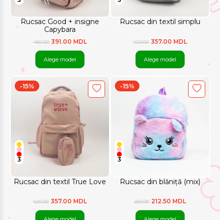
Rucsac Good + insigne
Rucsac din textil simplu
Capybara
391.00 MDL
357.00 MDL
460.00
420.00
Alege model
Alege model
-15%
-15%
3
3
Rucsac din textil True Love
Rucsac din blăniță (mix)
357.00 MDL
212.50 MDL
420.00
250.00
Alege model
Alege model