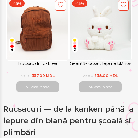
-15%
-15%
4
2
Rucsac din catifea
Geantă-rucsac Iepure blănos
357.00 MDL
238.00 MDL
420.00
280.00
Nu este in stoc
Nu este in stoc
Rucsacuri — de la kanken până la
iepure din blană pentru școală și
plimbări