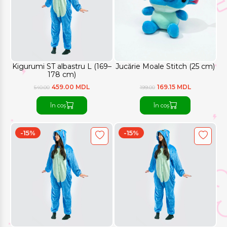
Kigurumi ST albastru L (169–
Jucărie Moale Stitch (25 cm)
178 cm)
459.00 MDL
169.15 MDL
540.00
199.00
În coș
În coș
-15%
-15%