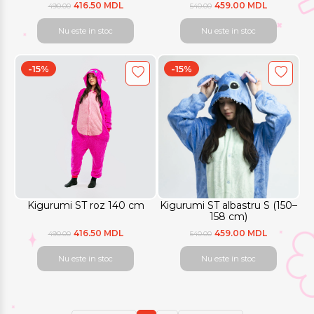
416.50 MDL
459.00 MDL
490.00
540.00
Nu este in stoc
Nu este in stoc
-15%
-15%
Kigurumi ST roz 140 cm
Kigurumi ST albastru S (150–
158 cm)
416.50 MDL
459.00 MDL
490.00
540.00
Nu este in stoc
Nu este in stoc