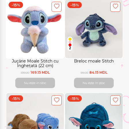
-15%
-15%
2
Jucărie Moale Stitch cu
Breloc moale Stitch
Înghețată (22 cm)
169.15 MDL
84.15 MDL
199.00
99.00
Nu este in stoc
Nu este in stoc
-15%
-15%