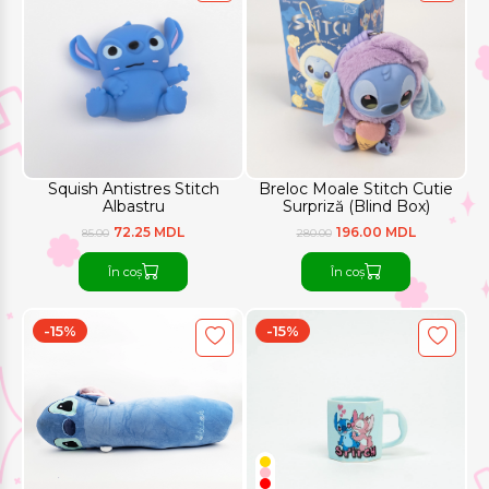
Squish Antistres Stitch
Breloc Moale Stitch Cutie
Albastru
Surpriză (Blind Box)
72.25 MDL
196.00 MDL
85.00
280.00
În coș
În coș
-15%
-15%