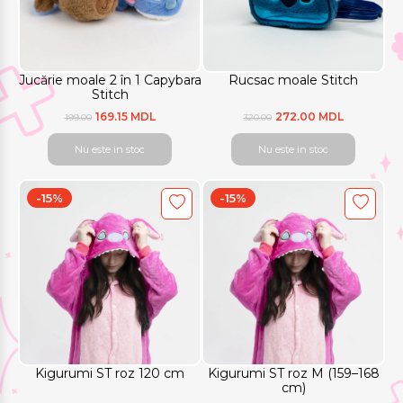
Jucărie moale 2 în 1 Capybara
Rucsac moale Stitch
Stitch
169.15 MDL
272.00 MDL
199.00
320.00
Nu este in stoc
Nu este in stoc
-15%
-15%
Kigurumi ST roz 120 cm
Kigurumi ST roz M (159–168
cm)