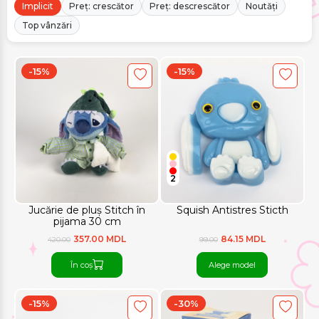
Implicit
Preț: crescător
Preț: descrescător
Noutăți
Top vânzări
-15%
-15%
2
Jucărie de pluș Stitch în
Squish Antistres Sticth
pijama 30 cm
357.00 MDL
84.15 MDL
420.00
99.00
În coș
Alege model
-15%
-30%