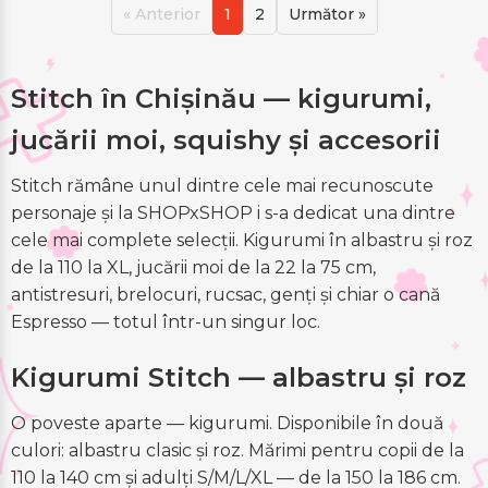
« Anterior
1
2
Următor »
Stitch în Chișinău — kigurumi,
jucării moi, squishy și accesorii
Stitch rămâne unul dintre cele mai recunoscute
personaje și la SHOPxSHOP i s-a dedicat una dintre
cele mai complete selecții. Kigurumi în albastru și roz
de la 110 la XL, jucării moi de la 22 la 75 cm,
antistresuri, brelocuri, rucsac, genți și chiar o cană
Espresso — totul într-un singur loc.
Kigurumi Stitch — albastru și roz
O poveste aparte — kigurumi. Disponibile în două
culori: albastru clasic și roz. Mărimi pentru copii de la
110 la 140 cm și adulți S/M/L/XL — de la 150 la 186 cm.