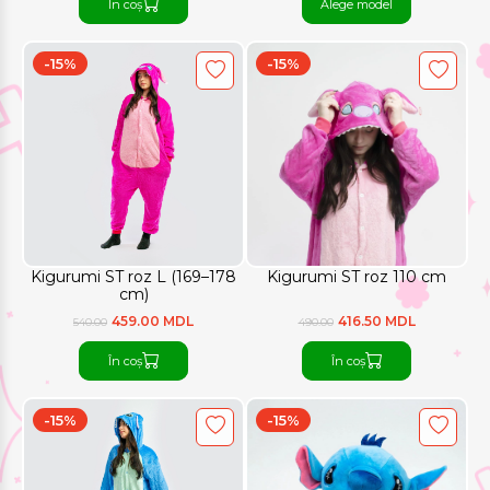
În coș
Alege model
-15%
-15%
Kigurumi ST roz L (169–178
Kigurumi ST roz 110 cm
cm)
459.00 MDL
416.50 MDL
540.00
490.00
În coș
În coș
-15%
-15%