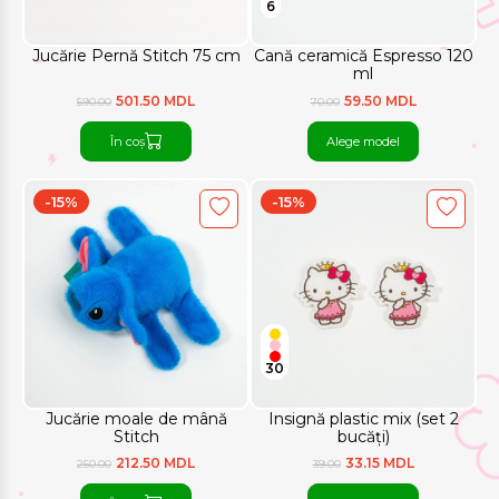
6
Jucărie Pernă Stitch 75 cm
Cană ceramică Espresso 120
ml
501.50 MDL
59.50 MDL
590.00
70.00
În coș
Alege model
-15%
-15%
30
Jucărie moale de mână
Insignă plastic mix (set 2
Stitch
bucăți)
212.50 MDL
33.15 MDL
250.00
39.00