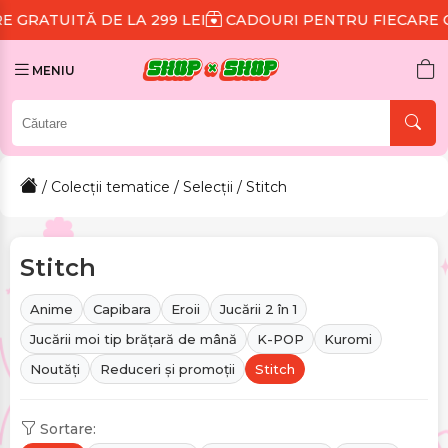
 299 LEI
CADOURI PENTRU FIECARE COMANDĂ
REDU
MENIU
/
Colecții tematice
/
Selecții
/ Stitch
Stitch
Anime
Capibara
Eroii
Jucării 2 în 1
Jucării moi tip brățară de mână
K-POP
Kuromi
Noutăți
Reduceri și promoții
Stitch
Sortare: