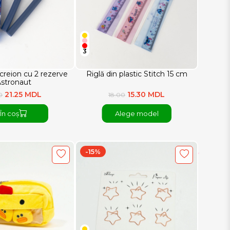
3
 creion cu 2 rezerve
Riglă din plastic Stitch 15 cm
stronaut
21.25 MDL
15.30 MDL
0
18.00
În coș
Alege model
-15%