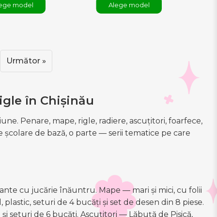
ege model
Alege model
Următor »
igle în Chișinău
ne. Penare, mape, rigle, radiere, ascuțitori, foarfece,
te școlare de bază, o parte — serii tematice pe care
ante cu jucărie înăuntru. Mape — mari și mici, cu folii
 plastic, seturi de 4 bucăți și set de desen din 8 piese.
 și seturi de 6 bucăți. Ascuțitori — Lăbuță de Pisică,