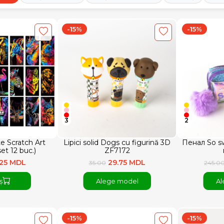
-15%
-15%
3
2
e Scratch Art
Lipici solid Dogs cu figurină 3D
Пенал So s
et 12 buc.)
ZF7172
.25 MDL
29.75 MDL
35.00
245.0
ș
Alege model
Al
-15%
-15%