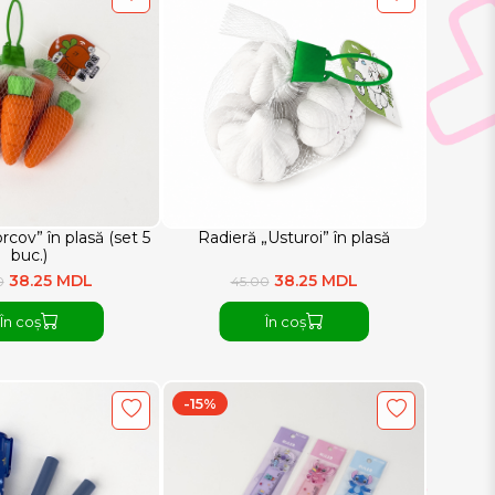
cov” în plasă (set 5
Radieră „Usturoi” în plasă
buc.)
38.25 MDL
38.25 MDL
0
45.00
În coș
În coș
-15%