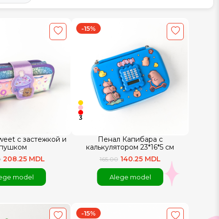
-15%
3
weet с застежкой и
Пенал Капибара с
пушком
калькулятором 23*16*5 см
208.25 MDL
140.25 MDL
0
165.00
ege model
Alege model
-15%