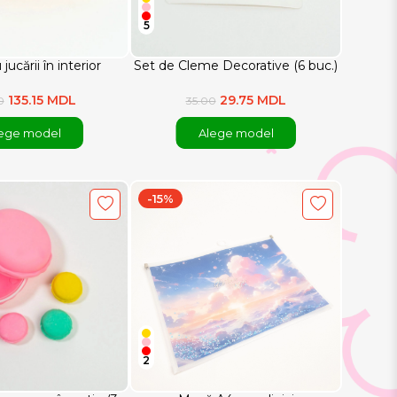
5
jucării în interior
Set de Cleme Decorative (6 buc.)
135.15 MDL
29.75 MDL
0
35.00
ege model
Alege model
-15%
2