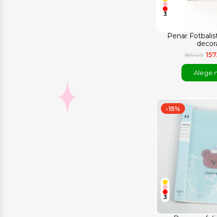
3
Penar Fotbalis
decor
157
185.00
Alege 
-15%
3