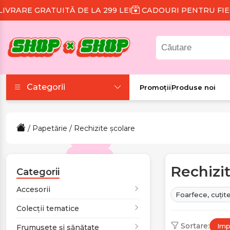
 DE LA 299 LEI
CADOURI PENTRU FIECARE COMANDĂ
Categorii
Promoții
Produse noi
Accesorii
/
Papetărie
/ Rechizite școlare
Colecții tematice
Rechizit
Frumusețe și sănătate
Categorii
Accesorii
Foarfece, cuțite,
Îmbrăcăminte și
Colecții tematice
încălțăminte
Sortare:
Impl
Frumusețe și sănătate