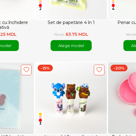
2
4
t cu închidere
Set de papetărie 4 în 1
Penar cu 
ativă
.25 MDL
63.75 MDL
75.00
159.0
model
Alege model
Al
-15%
-20%
3