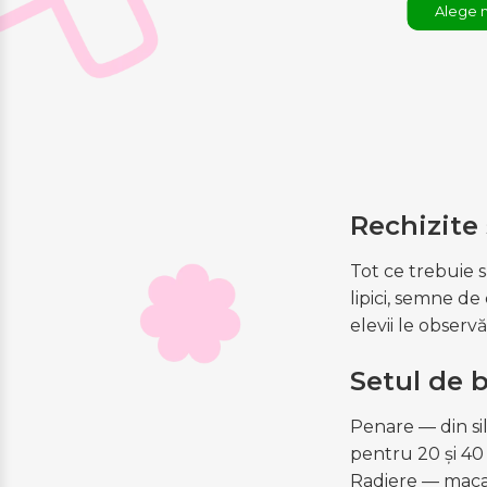
Alege 
Rechizite 
Tot ce trebuie s
lipici, semne de
elevii le observă
Setul de b
Penare — din sil
pentru 20 și 40 
Radiere — macaro