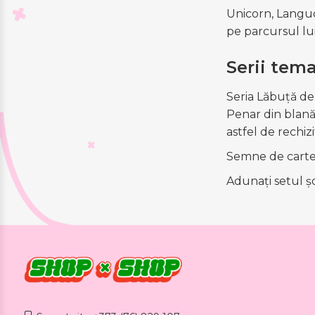
Unicorn, Languo.
pe parcursul lu
Serii tema
Seria Lăbuță de 
Penar din blană 
astfel de rechiz
Semne de carte 
Adunați setul ș