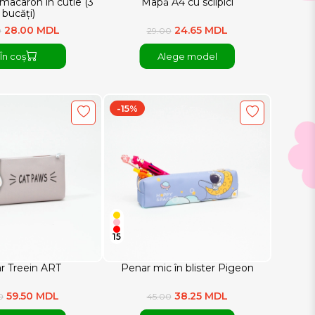
 macaron în cutie (3
Mapă A4 cu sclipici
bucăți)
28.00 MDL
24.65 MDL
0
29.00
În coș
Alege model
-15%
15
r Treein ART
Penar mic în blister Pigeon
59.50 MDL
38.25 MDL
0
45.00