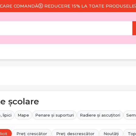
REDUCERE 15% LA TOATE PRODUSELE
LIVRARE GRATUI
e școlare
 lipici
Mape
Penare și suporturi
Radiere și ascuțitori
Semn
icit
Preț: crescător
Preț: descrescător
Noutăți
Top