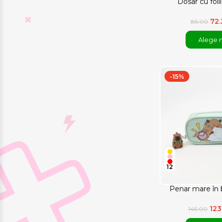
Dosar cu foli
72
85.00
Alege 
-15%
12
Penar mare în 
123
145.00