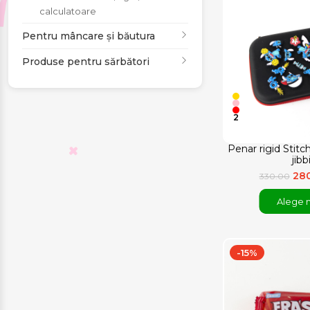
calculatoare
Pentru mâncare și băutura
Produse pentru sărbători
2
Penar rigid Stit
jibb
28
330.00
Alege 
-15%