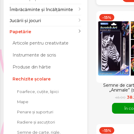
Jucării și jocuri
Îmbrăcăminte și încălțăminte
-15%
Jucării și jocuri
Papetărie
Papetărie
Pentru mâncare și
Articole pentru creativitate
băutura
Instrumente de scris
Produse pentru
Produse din hârtie
sărbători
Rechizite școlare
Semne de cart
„Animale” (s
Foarfece, cuțite, lipici
38
45.00
Mape
În co
Penare și suporturi
Radiere și ascuțitori
-15%
Semne de carte, rigle,