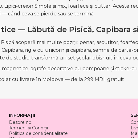
 Lipici-creion Simple și mix, foarfece și cutter. Aceste rec
i — când ceva se pierde sau se termină.
tice — Lăbuță de Pisică, Capibara și
Pisică acoperă mai multe poziții: penar, ascuțitor, foarfece,
Capibara, rigle cu unicorn și capibara, semne de carte-br
ite de studiu transformă un set școlar obișnuit în ceva p
magnetice, agrafe decorative cu pompoane și stickere-ind
colar cu livrare în Moldova — de la 299 MDL gratuit
INFORMAȚII
SE
Despre noi
Co
Termeni și Condiții
Liv
Politica de confidentialitate
Mag