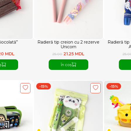
iocolată”
Radieră tip creion cu 2 rezerve
Radieră tip
Unicorn
A
20 MDL
21.25 MDL
25.00
25.0
ș
În coș
-15%
-15%