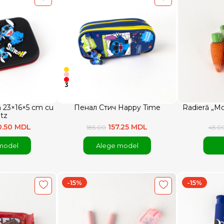
3
ch 23×16×5 cm cu
Пенал Стич Happy Time
Radieră „Mor
itz
0.50 MDL
157.25 MDL
185.00
45.0
model
Alege model
-15%
-15%