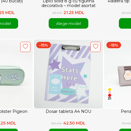
i (40 bucăți)
Lipici solid 8 g cu figurină
Radieră tip
decorativă – model asortat
.25 MDL
21.25 MDL
25.00
35.0
model
Alege model
-15%
-15%
31
blister Pigeon
Dosar tabletă A4 NOU
Pena
.25 MDL
42.50 MDL
50.00
70.0