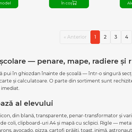
model
În coș
Al
« Anterior
1
2
3
4
școlare — penare, mape, radiere și r
ă pui în ghiozdan înainte de școală — într-o singură secțiu
 carte și calculatoare. O parte din sortiment sunt rechizi
 imediat.
ază al elevului
icon, din blană, transparente, penar-transformator și vari
de coli, clipboard-uri A4 și mapă cu sclipici. Rigle — metal,
ns, avocado, pizza, cartofi prăjiți, toast, inimă, astronaut