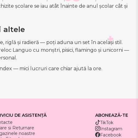
hizite școlare se iau atât înainte de anul școlar cât și
 altele
 riglă și radieră — poți aduna un set în același stil.
eloc Languo cu monștri, pisici, flamingo și unicorni —
ersonal.
ex — mici lucruri care chiar ajută la ore.
RVICIU DE ASISTENȚĂ
ABONEAZĂ-TE
ntacte
TikTok
rare si Returnare
Instagram
azinele noastre
Facebook