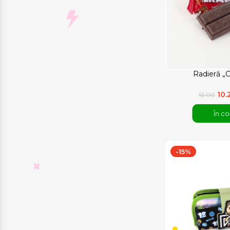
Radieră „C
10.
12.00
În co
-15%