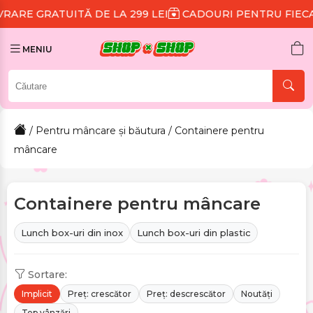
ITĂ DE LA 299 LEI
CADOURI PENTRU FIECARE COMAN
MENIU
/
Pentru mâncare și băutura
/ Containere pentru
mâncare
Containere pentru mâncare
Lunch box-uri din inox
Lunch box-uri din plastic
Sortare:
Implicit
Preț: crescător
Preț: descrescător
Noutăți
Top vânzări