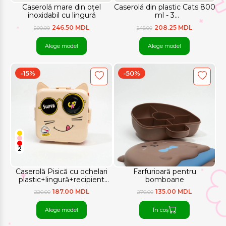
Caserolă mare din oțel
Caserolă din plastic Cats 800
inoxidabil cu lingură
ml - 3
compartimente+lingură
246.50 MDL
208.25 MDL
290.00
245.00
Alege model
Alege model
-15%
-50%
2
Caserolă Pisică cu ochelari
Farfurioară pentru
plastic+lingură+recipient
bomboane
pentru sos
187.00 MDL
135.00 MDL
220.00
270.00
Alege model
În coș