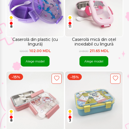
8
11
Caserolă din plastic (cu
Caserolă mică din oțel
lingură)
inoxidabil cu lingură
102.00 MDL
211.65 MDL
120.00
249.00
Alege model
Alege model
-15%
-15%
8
3