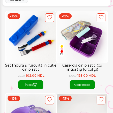
-15%
-15%
19
Set lingură și furculiță în cutie
Caserolă din plastic (cu
din plastic
lingură și furculiță)
102.00 MDL
153.00 MDL
120.00
180.00
În coș
Alege model
-15%
-15%