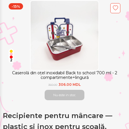
-15%
2
Caserolă din oțel inoxidabil Back to school 700 ml - 2
compartimente+lingură
306.00 MDL
360.00
Nu este in stoc
Recipiente pentru mâncare —
plastic și inox pentru școală,