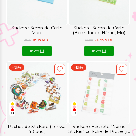
Stickere-Semn de Carte
Stickere-Semn de Carte
Mare
(Benzi Index, Hârtie, Mix)
16.15 MDL
21.25 MDL
19.00
25.00
În coș
În coș
-15%
-15%
13
12
Pachet de Stickere (Lenwa,
Stickere-Etichete "Name
40 buc.)
Sticker" cu Folie de Protecție