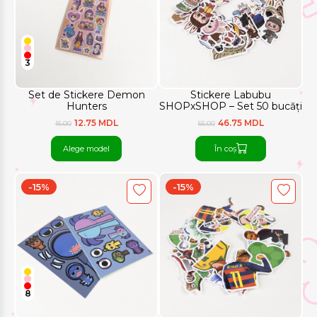
3
Set de Stickere Demon
Stickere Labubu
Hunters
SHOPxSHOP – Set 50 bucăți
12.75 MDL
46.75 MDL
15.00
55.00
Alege model
În coș
-15%
-15%
8