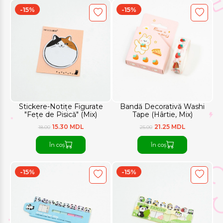
-15%
-15%
Stickere-Notițe Figurate
Bandă Decorativă Washi
"Fețe de Pisică" (Mix)
Tape (Hârtie, Mix)
15.30 MDL
21.25 MDL
18.00
25.00
În coș
În coș
-15%
-15%