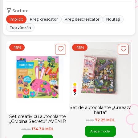
Sortare:
Implicit
Preț: crescător
Preț: descrescător
Noutăți
Top vânzări
-15%
-15%
2
Set de autocolante „Creează
harta”
Set creativ cu autocolante
72.25 MDL
85.00
„Grădina Secretă” AVENIR
134.30 MDL
158.00
Alege model