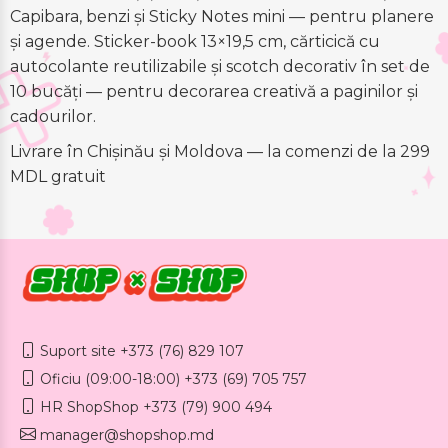
Capibara, benzi și Sticky Notes mini — pentru planere
și agende. Sticker-book 13×19,5 cm, cărticică cu
autocolante reutilizabile și scotch decorativ în set de
10 bucăți — pentru decorarea creativă a paginilor și
cadourilor.
Livrare în Chișinău și Moldova — la comenzi de la 299
MDL gratuit
Suport site +373 (76) 829 107
Oficiu (09:00-18:00) +373 (69) 705 757
HR ShopShop +373 (79) 900 494
manager@shopshop.md