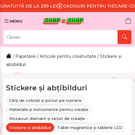
A 299 LEI
CADOURI PENTRU FIECARE COMANDĂ
REDU
MENIU
/
Papetărie
/
Articole pentru creativitate
/ Stickere și
abțibilduri
Stickere și abțibilduri
Cărți de colorat și picturi pe numere
Materiale și instrumente pentru creație
Mozaicuri diamant și seturi de creație
Stickere și abțibilduri
Table magnetice și tablete LCD