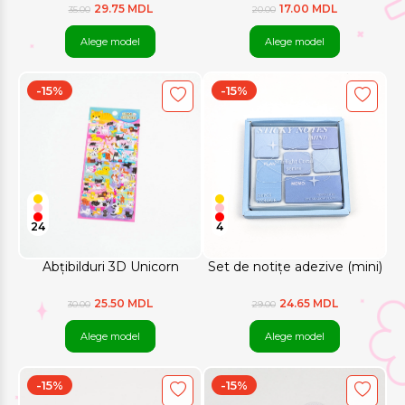
(Mix)
29.75 MDL
17.00 MDL
35.00
20.00
Alege model
Alege model
-15%
-15%
24
4
Abțibilduri 3D Unicorn
Set de notițe adezive (mini)
25.50 MDL
24.65 MDL
30.00
29.00
Alege model
Alege model
-15%
-15%