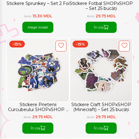
Stickere Sprunkey – Set 2 Foi
Stickere Fotbal SHOPxSHOP
– Set 25 bucăți
15.30 MDL
29.75 MDL
18.00
35.00
Alege model
În coș
-15%
-15%
Stickere Prietenii
Stickere Craft SHOPxSHOP
Curcubeului SHOPxSHOP –
(Minecraft) – Set 25 bucăți
Set 25 bucăți
29.75 MDL
29.75 MDL
35.00
35.00
În coș
În coș