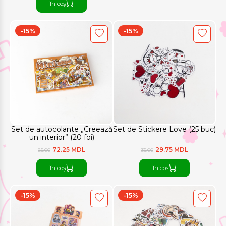
În coș
-15%
-15%
Set de autocolante „Creează
Set de Stickere Love (25 buc)
un interior” (20 foi)
72.25 MDL
29.75 MDL
85.00
35.00
În coș
În coș
-15%
-15%