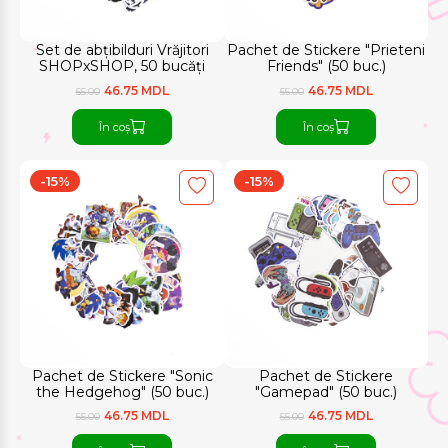
Set de abțibilduri Vrăjitori
Pachet de Stickere "Prieteni
SHOPxSHOP, 50 bucăți
Friends" (50 buc.)
46.75 MDL
46.75 MDL
55.00
55.00
În coș
În coș
-15%
-15%
Pachet de Stickere "Sonic
Pachet de Stickere
the Hedgehog" (50 buc.)
"Gamepad" (50 buc.)
46.75 MDL
46.75 MDL
55.00
55.00