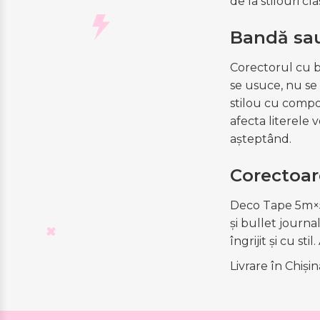
de la stilouri c
Bandă sau
Corectorul cu b
se usuce, nu se
stilou cu compoz
afecta literele 
așteptând.
Corectoar
Deco Tape 5m×5m
și bullet journa
îngrijit și cu s
Livrare în Chiși