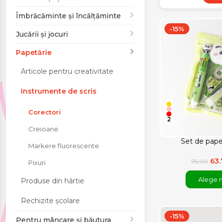
Jucării și jocuri
Îmbrăcăminte și încălțăminte
-15%
Jucării și jocuri
Papetărie
Papetărie
Pentru mâncare și
Articole pentru creativitate
băutura
Instrumente de scris
Produse pentru
Corectori
2
sărbători
Creioane
Set de papet
Markere fluorescente
63
75.00
Pixuri
Alege 
Produse din hârtie
Rechizite școlare
-15%
Pentru mâncare și băutura