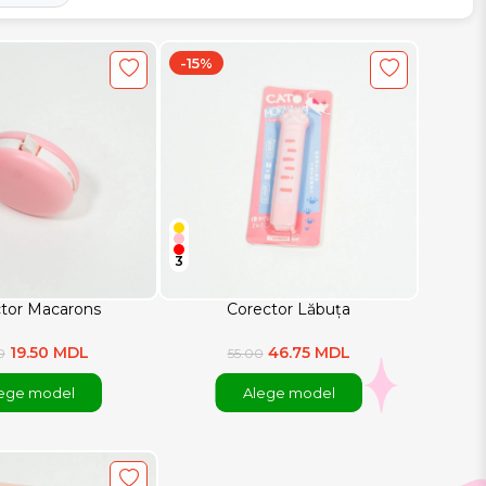
-15%
3
tor Macarons
Corector Lăbuța
19.50 MDL
46.75 MDL
0
55.00
ege model
Alege model