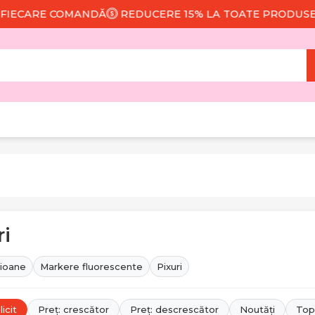
 COMANDĂ
REDUCERE 15% LA TOATE PRODUSELE
LIV
ri
ioane
Markere fluorescente
Pixuri
icit
Preț: crescător
Preț: descrescător
Noutăți
Top