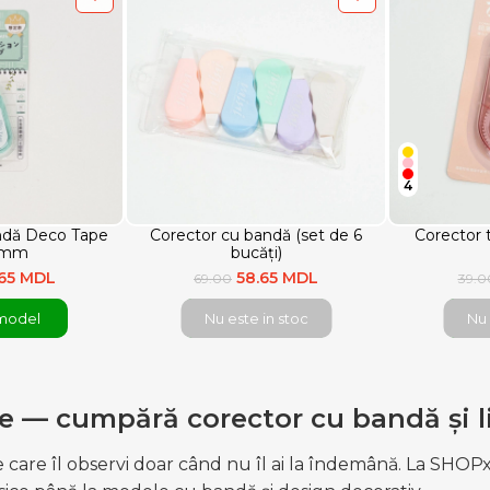
4
ndă Deco Tape
Corector cu bandă (set de 6
Corector t
5mm
bucăți)
.65 MDL
58.65 MDL
69.00
39.0
model
Nu este in stoc
Nu 
e — cumpără corector cu bandă și l
 care îl observi doar când nu îl ai la îndemână. La SH