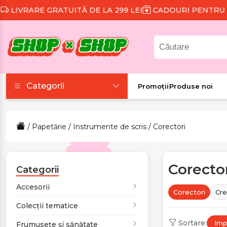
E GRATUITĂ DE LA 299 LEI
CADOURI PENTRU FIECARE
Categorii
Promoții
Produse noi
Accesorii
/
Papetărie
/
Instrumente de scris
/ Corectori
Colecții tematice
Corecto
Frumusețe și sănătate
Categorii
Accesorii
Corectori
Cre
Îmbrăcăminte și
Colecții tematice
încălțăminte
Sortare:
Impl
Frumusețe și sănătate