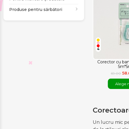
Produse pentru sărbători
4
Corector cu ba
5m*
58
69.00
Alege 
Corectoar
Un lucru mic pe