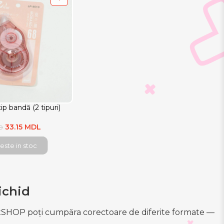
ip bandă (2 tipuri)
33.15 MDL
0
este in stoc
ichid
OPxSHOP poți cumpăra corectoare de diferite formate —