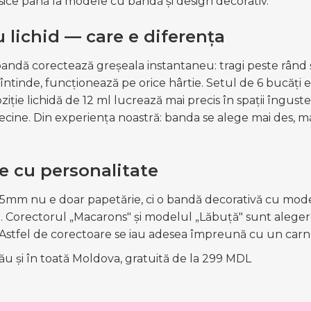
lasice până la modele cu bandă și design decorativ.
 lichid — care e diferența
andă corectează greșeala instantaneu: tragi peste rând și
 întinde, funcționează pe orice hârtie. Setul de 6 bucăț
iție lichidă de 12 ml lucrează mai precis în spații îngus
vecine. Din experiența noastră: banda se alege mai des, ma
e cu personalitate
m nu e doar papetărie, ci o bandă decorativă cu model,
l. Corectorul „Macarons" și modelul „Lăbuță" sunt alegerea
til. Astfel de corectoare se iau adesea împreună cu un carn
nău și în toată Moldova, gratuită de la 299 MDL