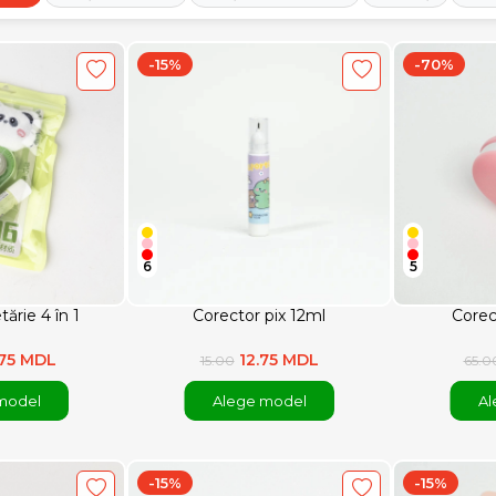
-15%
-70%
6
5
ărie 4 în 1
Corector pix 12ml
Corec
.75 MDL
12.75 MDL
15.00
65.0
model
Alege model
Al
-15%
-15%