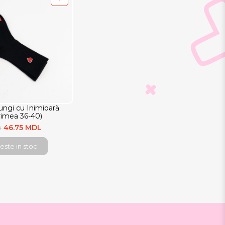
ungi cu Inimioară
imea 36-40)
46.75 MDL
0
este in stoc