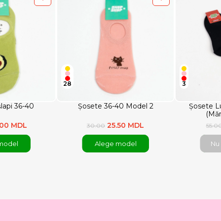
28
3
șlapi 36-40
Șosete 36-40 Model 2
Șosete L
(Măr
.00 MDL
25.50 MDL
30.00
55.0
model
Alege model
Nu 