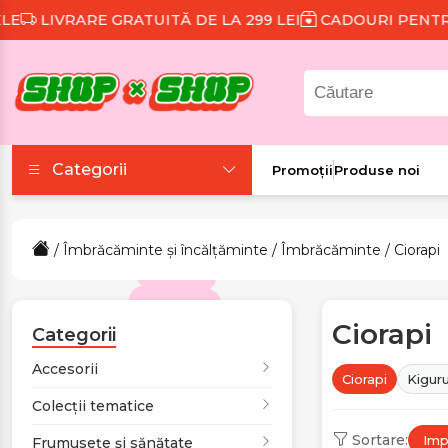
IVRARE GRATUITĂ DE LA 299 LEI
CADOURI PENTRU FIE
Categorii
Promoții
Produse noi
Accesorii
/
Îmbrăcăminte și încălțăminte
/
Îmbrăcăminte
/ Ciorapi
Colecții tematice
Ciorapi
Frumusețe și sănătate
Categorii
Accesorii
Ciorapi
Kigur
Îmbrăcăminte și
Colecții tematice
încălțăminte
Sortare:
Impl
Frumusețe și sănătate