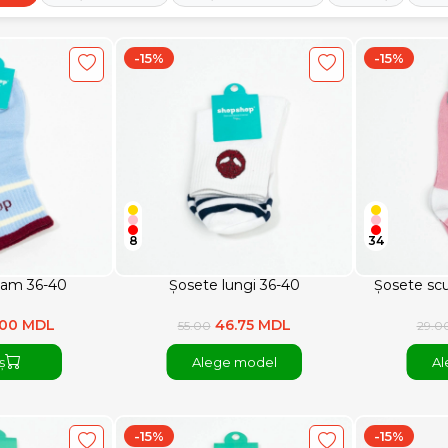
-15%
-15%
8
34
eam 36-40
Șosete lungi 36-40
Șosete scu
.00 MDL
46.75 MDL
55.00
29.0
ș
Alege model
Al
-15%
-15%