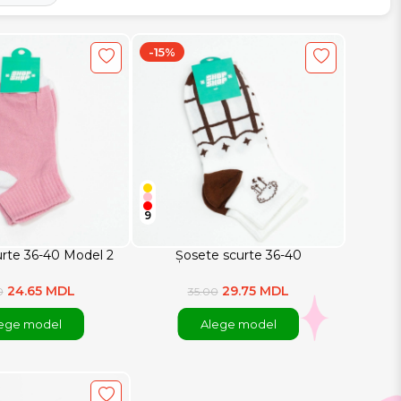
-15%
9
rte 36-40 Model 2
Șosete scurte 36-40
24.65 MDL
29.75 MDL
0
35.00
ege model
Alege model