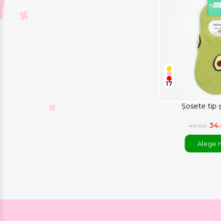
17
Șosete tip 
34
40.00
Alege 