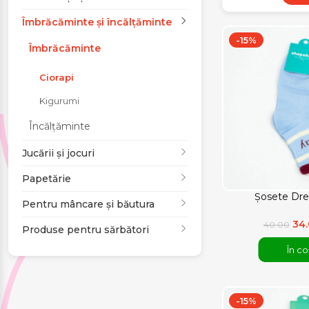
Jucării și jocuri
Îmbrăcăminte și încălțăminte
-15%
Îmbrăcăminte
Papetărie
Ciorapi
Pentru mâncare și
Kigurumi
băutura
Încălțăminte
Produse pentru
Jucării și jocuri
sărbători
Papetărie
Șosete Dr
Pentru mâncare și băutura
34
40.00
Produse pentru sărbători
În co
-15%