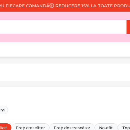
CARE COMANDĂ
REDUCERE 15% LA TOATE PRODUSELE
umi
icit
Preț: crescător
Preț: descrescător
Noutăți
Top