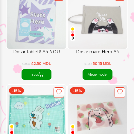
9
Dosar tabletă A4 NOU
Dosar mare Hero А4
42.50 MDL
50.15 MDL
50.00
59.00
În coș
Alege model
-15%
-15%