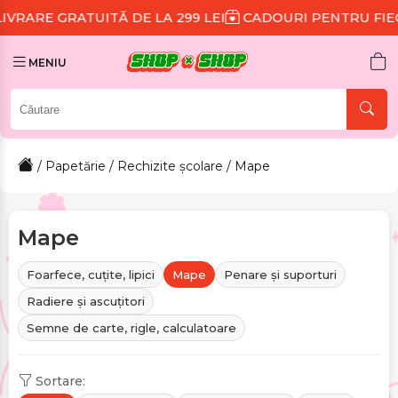
TĂ DE LA 299 LEI
CADOURI PENTRU FIECARE COMAND
MENIU
/
Papetărie
/
Rechizite școlare
/ Mape
Mape
Foarfece, cuțite, lipici
Mape
Penare și suporturi
Radiere și ascuțitori
Semne de carte, rigle, calculatoare
Sortare: