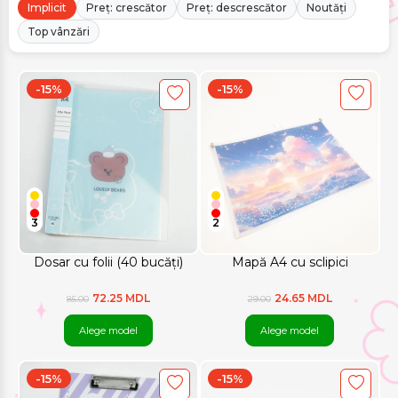
Implicit
Preț: crescător
Preț: descrescător
Noutăți
Top vânzări
-15%
-15%
3
2
Dosar cu folii (40 bucăți)
Mapă A4 cu sclipici
72.25 MDL
24.65 MDL
85.00
29.00
Alege model
Alege model
-15%
-15%