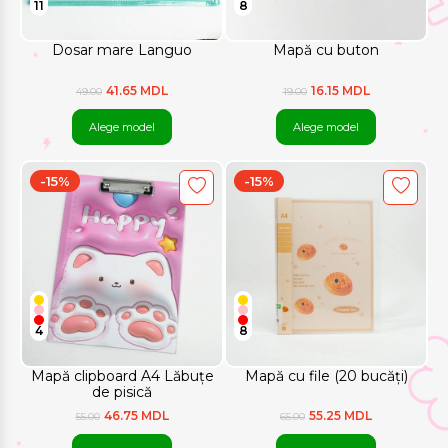
11
8
Dosar mare Languo
Mapă cu buton
41.65 MDL
16.15 MDL
49.00
19.00
Alege model
Alege model
-15%
-15%
4
8
Mapă clipboard A4 Lăbuțe
Mapă cu file (20 bucăți)
de pisică
46.75 MDL
55.25 MDL
55.00
65.00