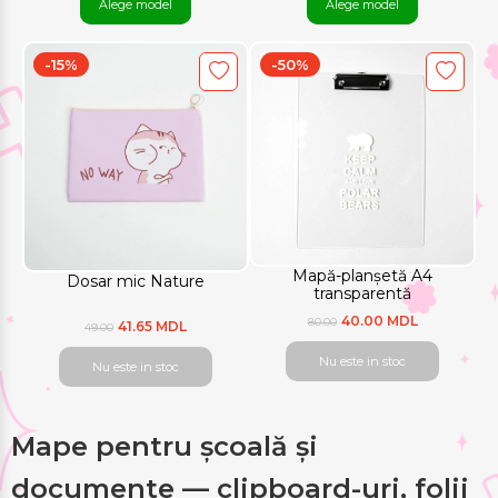
Alege model
Alege model
-15%
-50%
Mapă-planșetă A4
Dosar mic Nature
transparentă
40.00 MDL
80.00
41.65 MDL
49.00
Nu este in stoc
Nu este in stoc
Mape pentru școală și
documente — clipboard-uri, folii