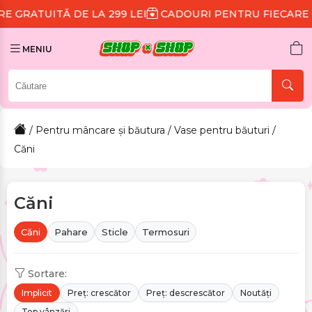
 299 LEI
CADOURI PENTRU FIECARE COMANDĂ
REDU
MENIU
/
Pentru mâncare și băutura
/
Vase pentru băuturi
/
Căni
Căni
Căni
Pahare
Sticle
Termosuri
Sortare:
Implicit
Preț: crescător
Preț: descrescător
Noutăți
Top vânzări