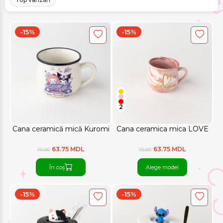
-15%
-15%
2
Cana ceramică mică Kuromi
Cana ceramica mica LOVE
63.75 MDL
63.75 MDL
75.00
75.00
În coș
Alege model
-15%
-15%