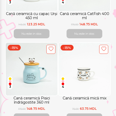
3
4
Cană ceramică cu capac Urși
Cană ceramică CatFish 400
450 ml
ml
123.25 MDL
148.75 MDL
145.00
175.00
Nu este in stoc
Nu este in stoc
-15%
-15%
3
4
Cană ceramică Pisici
Cană ceramică mică mix
îndrăgostite 360 ml
148.75 MDL
63.75 MDL
175.00
75.00