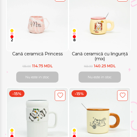
2
8
Cană ceramică Princess
Cană ceramică cu linguriță
(mix)
114.75 MDL
140.25 MDL
135.00
165.00
Nu este in stoc
Nu este in stoc
-15%
-15%