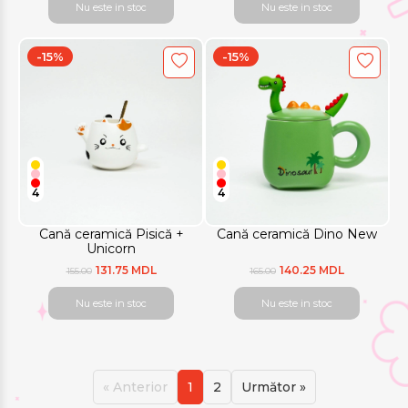
Nu este in stoc
Nu este in stoc
-15%
-15%
4
4
Cană ceramică Pisică +
Cană ceramică Dino New
Unicorn
131.75 MDL
140.25 MDL
155.00
165.00
Nu este in stoc
Nu este in stoc
« Anterior
1
2
Următor »