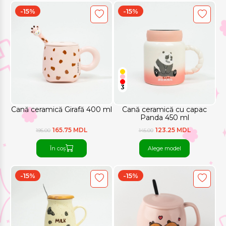
-15%
-15%
3
Cană ceramică Girafă 400 ml
Cană ceramică cu capac
Panda 450 ml
165.75 MDL
123.25 MDL
195.00
145.00
În coș
Alege model
-15%
-15%