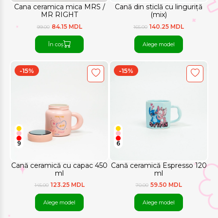
Cana ceramica mica MRS /
Cană din sticlă cu linguriță
MR RIGHT
(mix)
84.15 MDL
140.25 MDL
99.00
165.00
În coș
Alege model
-15%
-15%
9
6
Cană ceramică cu capac 450
Cană ceramică Espresso 120
ml
ml
123.25 MDL
59.50 MDL
145.00
70.00
Alege model
Alege model