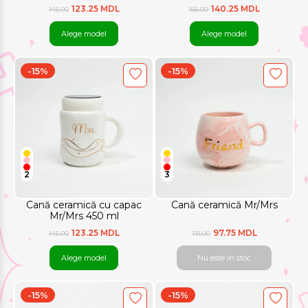
123.25 MDL
140.25 MDL
145.00
165.00
Alege model
Alege model
-15%
-15%
2
3
Cană ceramică cu capac
Cană ceramică Mr/Mrs
Mr/Mrs 450 ml
123.25 MDL
97.75 MDL
145.00
115.00
Alege model
Nu este in stoc
-15%
-15%