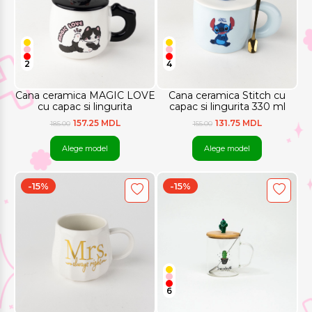
2
4
Cana ceramica MAGIC LOVE
Cana ceramica Stitch cu
cu capac si lingurita
capac si lingurita 330 ml
157.25 MDL
131.75 MDL
185.00
155.00
Alege model
Alege model
-15%
-15%
6