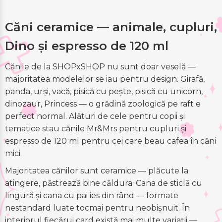
Căni ceramice — animale, cupluri,
Dino și espresso de 120 ml
Cănile de la SHOPxSHOP nu sunt doar veselă —
majoritatea modelelor se iau pentru design. Girafă,
panda, urși, vacă, pisică cu pește, pisică cu unicorn,
dinozaur, Princess — o grădină zoologică pe raft e
perfect normal. Alături de cele pentru copii și
tematice stau cănile Mr&Mrs pentru cupluri și
espresso de 120 ml pentru cei care beau cafea în căni
mici.
Majoritatea cănilor sunt ceramice — plăcute la
atingere, păstrează bine căldura. Cana de sticlă cu
lingură și cana cu pai ies din rând — formate
nestandard luate tocmai pentru neobișnuit. În
interiorul fiecărui card există mai multe variații —