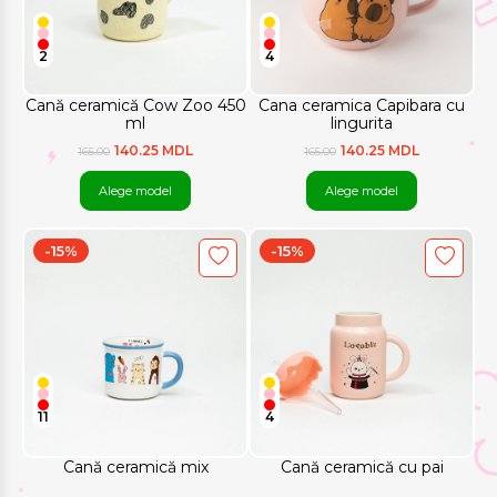
2
4
Cană ceramică Cow Zoo 450
Cana ceramica Capibara cu
ml
lingurita
140.25 MDL
140.25 MDL
165.00
165.00
Alege model
Alege model
-15%
-15%
11
4
Cană ceramică mix
Cană ceramică cu pai