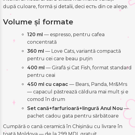
după culoare, formă și detalii, deci есть din ce alege.
Volume și formate
120 ml
— espresso, pentru cafea
concentrată
360 ml
— Love Cats, variantă compactă
pentru cei care beau puțin
400 ml
— Girafă și Cat Fish, format standard
pentru ceai
450 ml cu capac
— Bears, Panda, Mr&Mrs
— capacul păstrează căldura mai mult și e
comod în drum
Set cană+farfurioară+lingură Anul Nou
—
pachet cadou gata pentru sărbătoare
Cumpără o cană ceramică în Chișinău cu livrare în
toată Moldova — de la 299 MDL gratuit