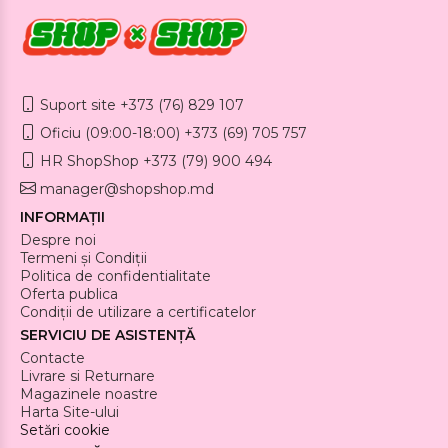
Suport site +373 (76) 829 107
Oficiu (09:00-18:00) +373 (69) 705 757
HR ShopShop +373 (79) 900 494
manager@shopshop.md
INFORMAȚII
Despre noi
Termeni și Condiții
Politica de confidentialitate
Oferta publica
Condiții de utilizare a certificatelor
SERVICIU DE ASISTENȚĂ
Contacte
Livrare si Returnare
Magazinele noastre
Harta Site-ului
Setări cookie