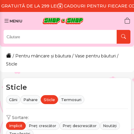
99 LEI
CADOURI PENTRU FIECARE COMANDĂ
REDUCE
MENIU
/
Pentru mâncare și băutura
/
Vase pentru băuturi
/
Sticle
Sticle
Căni
Pahare
Sticle
Termosuri
Sortare:
Implicit
Preț: crescător
Preț: descrescător
Noutăți
Top vânzări