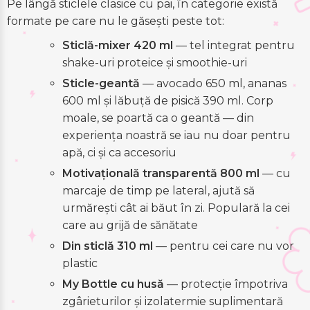
Pe lângă sticlele clasice cu pai, în categorie există
formate pe care nu le găsești peste tot:
Sticlă-mixer 420 ml
— tel integrat pentru
shake-uri proteice și smoothie-uri
Sticle-geantă
— avocado 650 ml, ananas
600 ml și lăbuță de pisică 390 ml. Corp
moale, se poartă ca o geantă — din
experiența noastră se iau nu doar pentru
apă, ci și ca accesoriu
Motivațională transparentă 800 ml
— cu
marcaje de timp pe lateral, ajută să
urmărești cât ai băut în zi. Populară la cei
care au grijă de sănătate
Din sticlă 310 ml
— pentru cei care nu vor
plastic
My Bottle cu husă
— protecție împotriva
zgârieturilor și izolatermie suplimentară