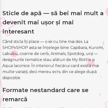
Sticle de apă — să bei mai mult a
devenit mai ușor și mai
interesant
Când sticla îți place — o iei cu tine mai des. La
SHOPxSHOP asta se înțelege bine: Capibara, Kuromi,
Labubu, coarne de cerb, Animals, Spotdog, urși —
designurile tematice stau alături de My Bottle și
Aqua laconice. În interiorul fiecărui card există mai
multe variații, deci mereu есть din ce alege după
dispoziție.
Formate nestandard care se
remarcă