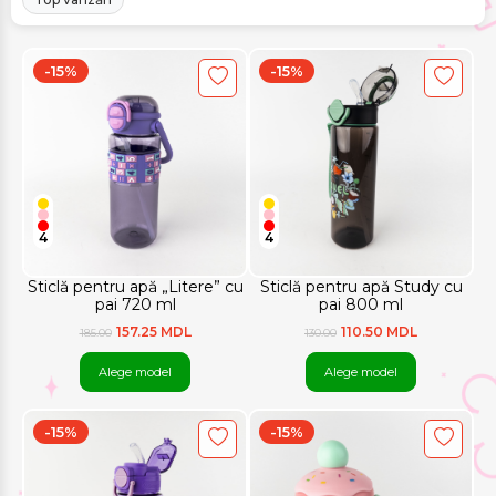
-15%
-15%
4
4
Sticlă pentru apă „Litere” cu
Sticlă pentru apă Study cu
pai 720 ml
pai 800 ml
157.25 MDL
110.50 MDL
185.00
130.00
Alege model
Alege model
-15%
-15%