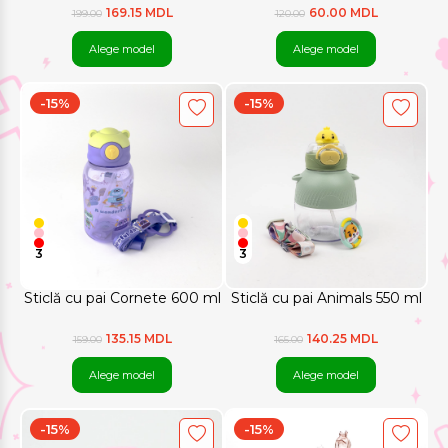
169.15 MDL
60.00 MDL
199.00
120.00
Alege model
Alege model
-15%
-15%
3
3
Sticlă cu pai Cornete 600 ml
Sticlă cu pai Animals 550 ml
135.15 MDL
140.25 MDL
159.00
165.00
Alege model
Alege model
-15%
-15%