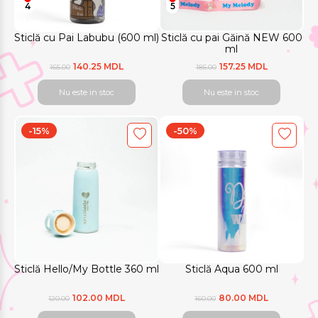
4
5
Sticlă cu Pai Labubu (600 ml)
Sticlă cu pai Găină NEW 600
ml
140.25 MDL
157.25 MDL
165.00
185.00
Nu este in stoc
Nu este in stoc
-15%
-50%
Sticlă Hello/My Bottle 360 ml
Sticlă Aqua 600 ml
102.00 MDL
80.00 MDL
120.00
160.00