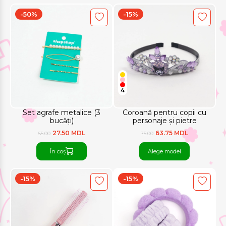
-50%
-15%
4
Set agrafe metalice (3
Coroană pentru copii cu
bucăți)
personaje și pietre
27.50 MDL
63.75 MDL
55.00
75.00
În coș
Alege model
-15%
-15%