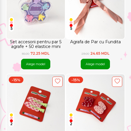
5
5
Set accesorii pentru par 5
Agrafa de Par cu Fundita
agrafe + 50 elastice mini
72.25 MDL
24.65 MDL
85.00
29.00
Alege model
Alege model
-15%
-15%
2
2