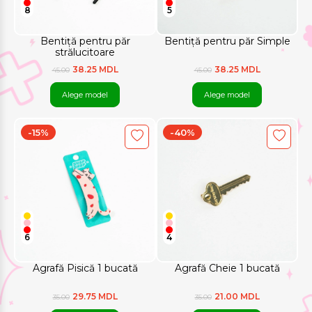
8
5
Bentiță pentru păr
Bentiță pentru păr Simple
strălucitoare
38.25 MDL
38.25 MDL
45.00
45.00
Alege model
Alege model
-15%
-40%
6
4
Agrafă Pisică 1 bucată
Agrafă Cheie 1 bucată
29.75 MDL
21.00 MDL
35.00
35.00