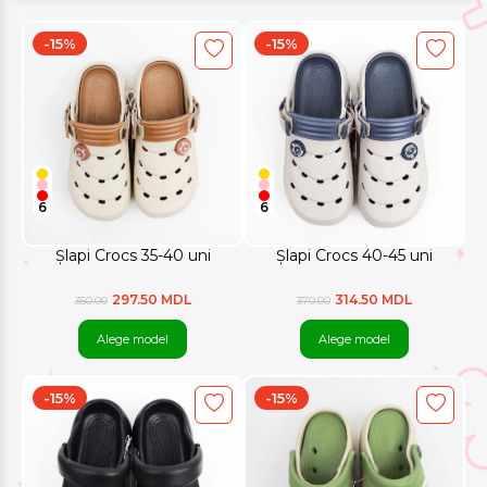
-15%
-15%
6
6
Șlapi Crocs 35-40 uni
Șlapi Crocs 40-45 uni
297.50 MDL
314.50 MDL
350.00
370.00
Alege model
Alege model
-15%
-15%