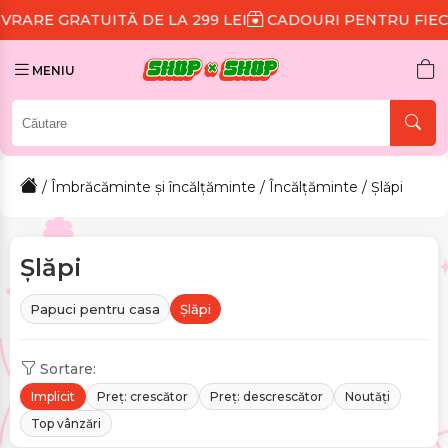
TĂ DE LA 299 LEI
CADOURI PENTRU FIECARE COMAND
MENIU
/
Îmbrăcăminte și încălțăminte
/
Încălțăminte
/ Șlăpi
Șlăpi
Papuci pentru casa
Șlăpi
Sortare:
Implicit
Preț: crescător
Preț: descrescător
Noutăți
Top vânzări