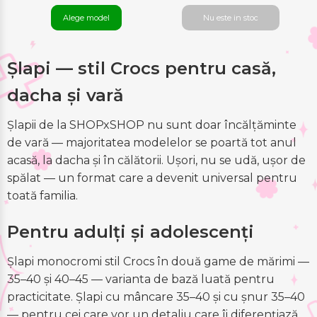
Alege model
Nu este in stoc
Șlapi — stil Crocs pentru casă,
dacha și vară
Șlapii de la SHOPxSHOP nu sunt doar încălțăminte
de vară — majoritatea modelelor se poartă tot anul
acasă, la dacha și în călătorii. Ușori, nu se udă, ușor de
spălat — un format care a devenit universal pentru
toată familia.
Pentru adulți și adolescenți
Șlapi monocromi stil Crocs în două game de mărimi —
35–40 și 40–45 — varianta de bază luată pentru
practicitate. Șlapi cu mâncare 35–40 și cu șnur 35–40
— pentru cei care vor un detaliu care îi diferențiază.