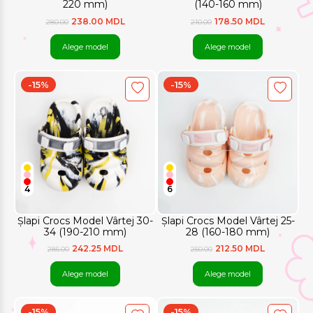
220 mm)
(140-160 mm)
238.00 MDL
178.50 MDL
280.00
210.00
Alege model
Alege model
-15%
-15%
4
6
Șlapi Crocs Model Vârtej 30-
Șlapi Crocs Model Vârtej 25-
34 (190-210 mm)
28 (160-180 mm)
242.25 MDL
212.50 MDL
285.00
250.00
Alege model
Alege model
-15%
-15%