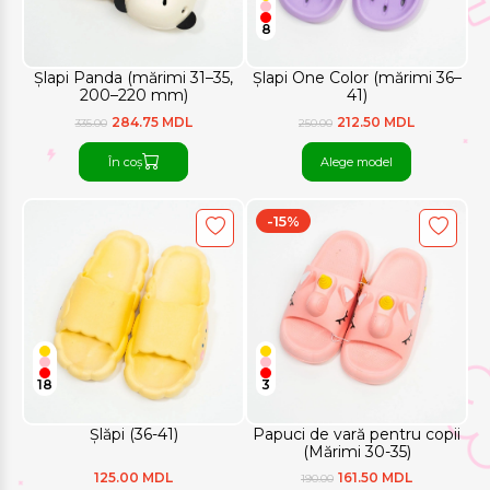
8
Șlapi Panda (mărimi 31–35,
Șlapi One Color (mărimi 36–
200–220 mm)
41)
284.75 MDL
212.50 MDL
335.00
250.00
În coș
Alege model
-15%
18
3
Șlăpi (36-41)
Papuci de vară pentru copii
(Mărimi 30-35)
125.00 MDL
161.50 MDL
190.00