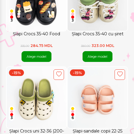
3
3
Șlapi Crocs 35-40 Food
Șlapi Crocs 35-40 cu șiret
284.75 MDL
323.00 MDL
335.00
380.00
Alege model
Alege model
-15%
-15%
3
6
Șlapi Crocs uni 32-36 (200-
Șlapi-sandale copii 22-25