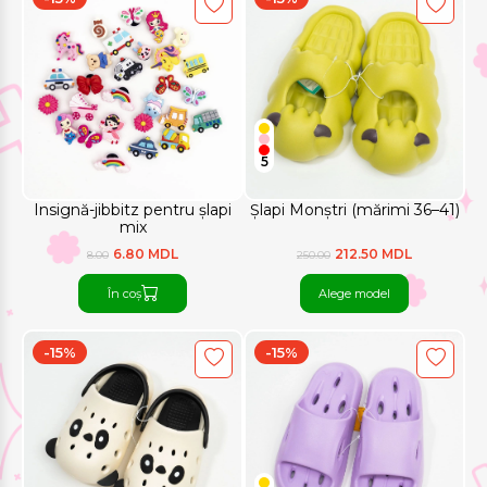
5
Insignă-jibbitz pentru șlapi
Șlapi Monștri (mărimi 36–41)
mix
6.80 MDL
212.50 MDL
8.00
250.00
În coș
Alege model
-15%
-15%