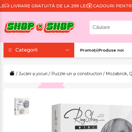
IVRARE GRATUITĂ DE LA 299 LEI
CADOURI PENTRU FIE
Categorii
Promoții
Produse noi
Accesorii
/
Jucării și jocuri
/
Puzzle-uri și constructori
/
Mozabrick, 
Colecții tematice
Frumusețe și sănătate
Îmbrăcăminte și
încălțăminte