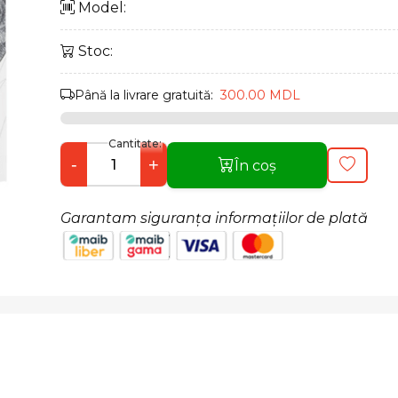
Model:
Stoc:
Până la livrare gratuită:
300.00 MDL
Cantitate:
-
+
În coș
Garantam siguranța informațiilor de plată