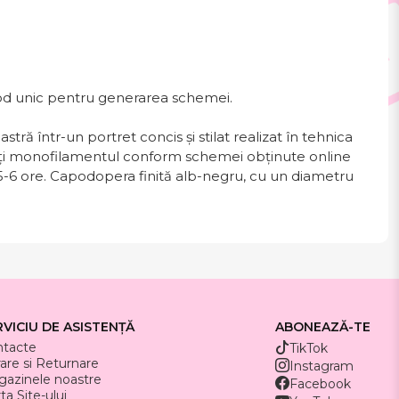
 cod unic pentru generarea schemei.
ră într-un portret concis și stilat realizat în tehnica
urați monofilamentul conform schemei obținute online
e 5-6 ore. Capodopera finită alb-negru, cu un diametru
RVICIU DE ASISTENȚĂ
ABONEAZĂ-TE
ntacte
TikTok
rare si Returnare
Instagram
azinele noastre
Facebook
ta Site-ului