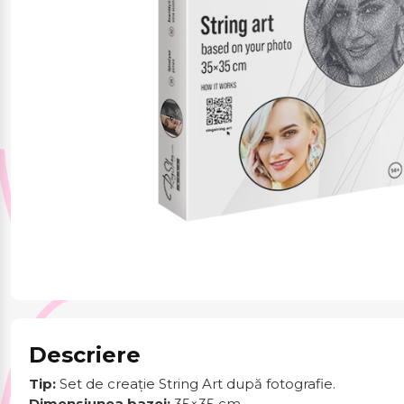
Jucării și jocuri
Papetărie
Pentru mâncare și
băutura
Produse pentru
sărbători
Descriere
Tip:
Set de creație String Art după fotografie.
Dimensiunea bazei:
35×35 cm.