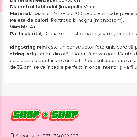
Diametrul tabloului (imaginii):
32 cm.
Material:
Bază din MDF cu 200 de cuie zincate preinsta
Paleta de culori:
Portret alb-negru (monocrom).
Vârstă:
14+.
Particularități:
Cutia se transformă în șevalet, include
RingString Mini
este un constructor foto unic care vă pe
string-art
(tablou din ață). Datorită bazei gata făcut
cu ajutorul codului unic din set. Procesul de creare a t
de 32 cm, se va încadra perfect în orice interior și va f
Suport site +373 (76) 829 107