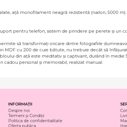
late, ață monofilament neagră rezistentă (nailon, 5000 m).
 suport pentru telefon, sistem de prindere pe perete și un
rmite să transformați oricare dintre fotografiile dumneavoast
e din MDF cu 200 de cuie bătute, nu trebuie decât să înfăș
abloului din ață este meditativ și captivant, durând în medi
i un cadou personal și memorabil, realizat manual.
INFORMAȚII
SE
Despre noi
Co
Termeni și Condiții
Liv
Politica de confidentialitate
Mag
Oferta publica
Har