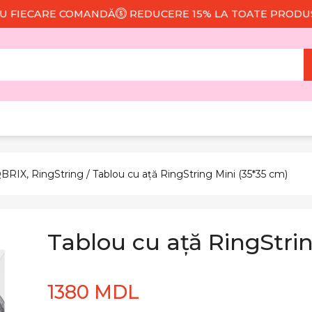
CARE COMANDĂ
REDUCERE 15% LA TOATE PRODUSELE
QBRIX, RingString
/ Tablou cu ață RingString Mini (35*35 cm)
Tablou cu ață RingStrin
1380 MDL