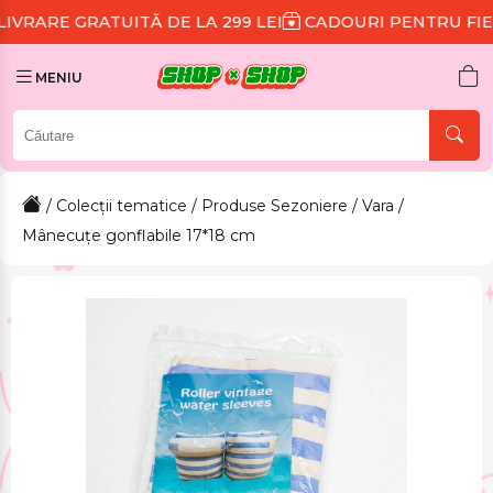
TUITĂ DE LA 299 LEI
CADOURI PENTRU FIECARE COMA
MENIU
/
Colecții tematice
/
Produse Sezoniere
/
Vara
/
Mânecuțe gonflabile 17*18 cm