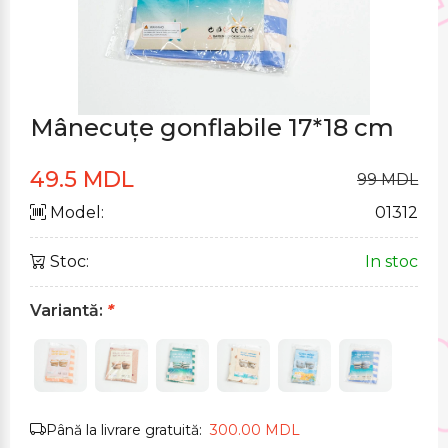
Mânecuțe gonflabile 17*18 cm
49.5 MDL
99 MDL
Model:
01312
Stoc:
In stoc
Variantă:
*
Până la livrare gratuită:
300.00 MDL